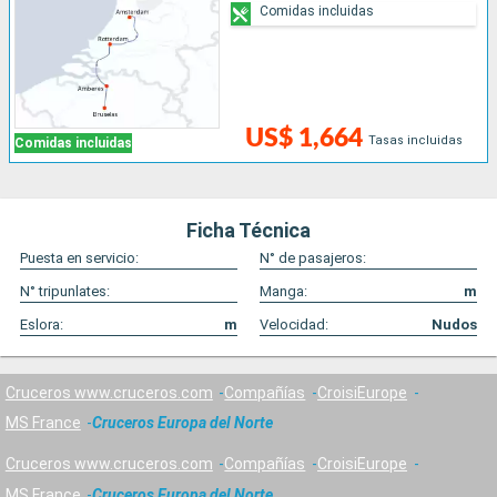
Comidas incluidas
US$ 1,664
Tasas incluidas
Comidas incluidas
Ficha Técnica
Puesta en servicio:
N° de pasajeros:
N° tripunlates:
Manga:
m
Eslora:
m
Velocidad:
Nudos
Cruceros www.cruceros.com
Compañías
CroisiEurope
MS France
Cruceros Europa del Norte
Cruceros www.cruceros.com
Compañías
CroisiEurope
MS France
Cruceros Europa del Norte