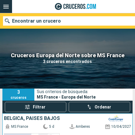
Encontrar un crucero
Nuestros destinos
Cruceros Europa del Norte sobre MS France
3 cruceros encontrados
Fecha de salida
Puertos
Compañías
3
Sus criterios de búsqueda:
Buscar
MS France - Europa del Norte
cruceros
Filtrar
Ordenar
BÉLGICA, PAISES BAJOS
MS France
5 d
Amberes
10/04/2027