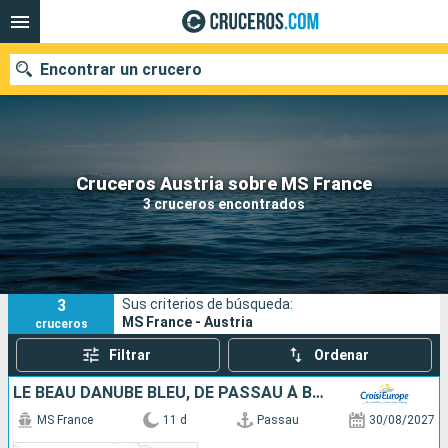
Encontrar un crucero
Nuestros destinos
Cruceros Austria sobre MS France
3 cruceros encontrados
Fecha de salida
Puertos
Compañías
3
Sus criterios de búsqueda:
Buscar
MS France - Austria
cruceros
Filtrar
Ordenar
LE BEAU DANUBE BLEU, DE PASSAU À BUDAPEST
MS France
11 d
Passau
30/08/2027