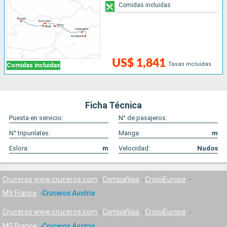
Comidas incluidas
US$ 1,841
Tasas incluidas
Comidas incluidas
Ficha Técnica
Puesta en servicio:
N° de pasajeros:
N° tripunlates:
Manga:
m
Eslora:
m
Velocidad:
Nudos
Cruceros www.cruceros.com
Compañías
CroisiEurope
MS France
Cruceros Austria
Cruceros www.cruceros.com
Compañías
CroisiEurope
MS France
Cruceros Austria