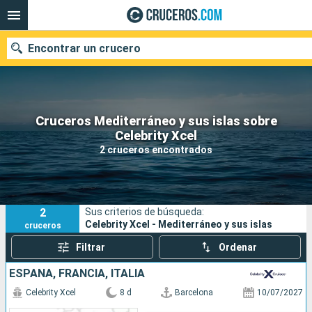
Encontrar un crucero
Cruceros Mediterráneo y sus islas sobre
Nuestros destinos
Celebrity Xcel
2 cruceros encontrados
Fecha de salida
Puertos
Compañías
2
Sus criterios de búsqueda:
Buscar
Celebrity Xcel - Mediterráneo y sus islas
cruceros
Filtrar
Ordenar
ESPAÑA, FRANCIA, ITALIA
Celebrity Xcel
8 d
Barcelona
10/07/2027