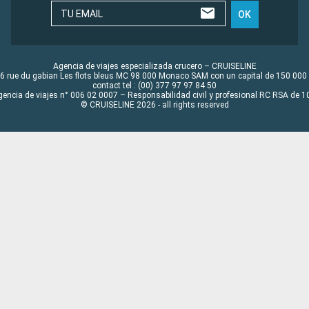
TU EMAIL
OK
Agencia de viajes especializada crucero – CRUISELINE
6 rue du gabian Les flots bleus MC 98 000 Monaco SAM con un capital de 150 000
contact tel : (00) 377 97 97 84 50
gencia de viajes n° 006 02 0007 – Responsabilidad civil y profesional RC RSA de
© CRUISELINE 2026 - all rights reserved