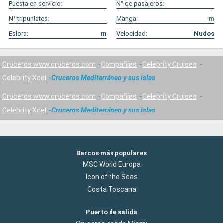
Puesta en servicio:
N° de pasajeros:
N° tripunlates:
Manga:
m
Eslora:
m
Velocidad:
Nudos
Cruceros www.cruceros.com
Compañías
Celebrity Cruises
Celebrity Xcel
Cruceros Mediterráneo y sus islas
Cruceros www.cruceros.com
Compañías
Celebrity Cruises
Celebrity Xcel
Cruceros Mediterráneo y sus islas
Barcos más populares
MSC World Europa
Icon of the Seas
Costa Toscana
Puerto de salida