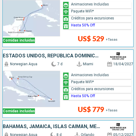
Animaciones Incluidas
Paquete WiFi*
Créditos para excursiones
Hasta 50% Off
US$ 529
+Tasas
Comidas incluidas
ESTADOS UNIDOS, REPÚBLICA DOMINICANA, PUERTO RICO, BAHAMAS
Norwegian Aqua
7 d
Miami
18/04/2027
Animaciones Incluidas
Paquete WiFi*
Créditos para excursiones
Hasta 50% Off
US$ 779
+Tasas
Comidas incluidas
BAHAMAS, JAMAICA, ISLAS CAIMÁN, MÉXICO, ESTADOS UNIDOS
Norwegian Aqua
8 d
Orlando
05/12/2027