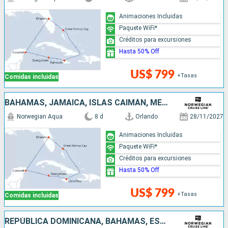
Animaciones Incluidas
Paquete WiFi*
Créditos para excursiones
Hasta 50% Off
US$ 799
+Tasas
Comidas incluidas
BAHAMAS, JAMAICA, ISLAS CAIMÁN, MÉXICO, ESTADOS UNIDOS
Norwegian Aqua
8 d
Orlando
28/11/2027
Animaciones Incluidas
Paquete WiFi*
Créditos para excursiones
Hasta 50% Off
US$ 799
+Tasas
Comidas incluidas
REPÚBLICA DOMINICANA, BAHAMAS, ESTADOS UNIDOS