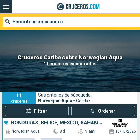
Encontrar un crucero
Nuestros destinos
Cruceros Caribe sobre Norwegian Aqua
11 cruceros encontrados
Fecha de salida
Puertos
Compañías
11
Sus criterios de búsqueda:
Buscar
Norwegian Aqua - Caribe
cruceros
Filtrar
Ordenar
HONDURAS, BELICE, MÉXICO, BAHAMAS, ESTADOS UNIDOS
Norwegian Aqua
8 d
Miami
18/10/2026