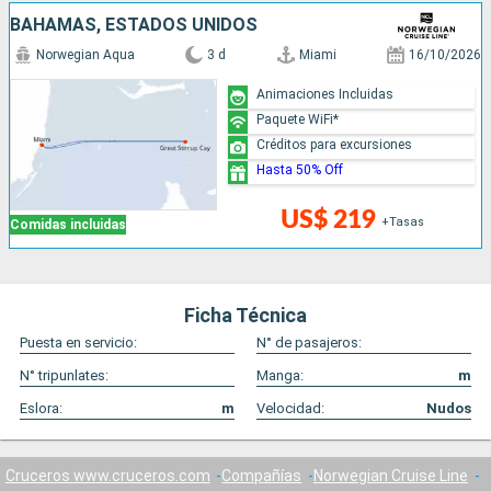
BAHAMAS, ESTADOS UNIDOS
Norwegian Aqua
3 d
Miami
16/10/2026
Animaciones Incluidas
Paquete WiFi*
Créditos para excursiones
Hasta 50% Off
US$ 219
+Tasas
Comidas incluidas
Ficha Técnica
Puesta en servicio:
N° de pasajeros:
N° tripunlates:
Manga:
m
Eslora:
m
Velocidad:
Nudos
Cruceros www.cruceros.com
Compañías
Norwegian Cruise Line