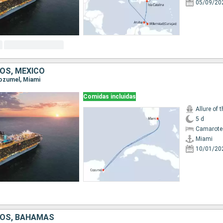
05/09/20
OS, MÉXICO
Cozumel, Miami
Comidas incluidas
Allure of 
5 d
Camarote
Miami
10/01/20
DOS, BAHAMAS