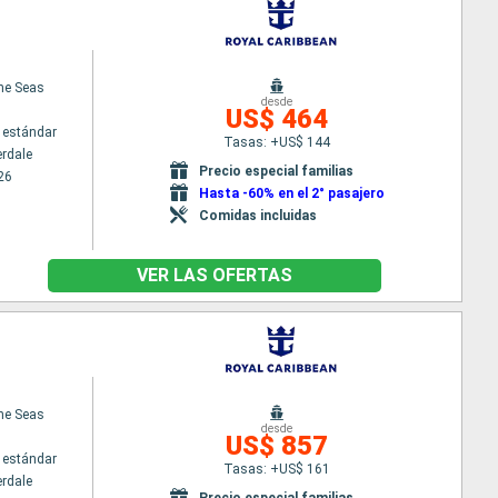
the Seas
desde
US$ 464
 estándar
Tasas: +US$ 144
erdale
Precio especial familias
26
Hasta -60% en el 2° pasajero
Comidas incluidas
VER LAS OFERTAS
the Seas
desde
US$ 857
 estándar
Tasas: +US$ 161
erdale
Precio especial familias