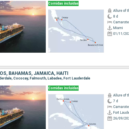
Comidas incluidas
Allure of 
8 d
Camarote
Miami
01/11/20
OS, BAHAMAS, JAMAICA, HAITI
auderdale, Cococay, Falmouth, Labadee, Fort Lauderdale
Comidas incluidas
Allure of 
7 d
Camarote
Fort Laud
26/09/20