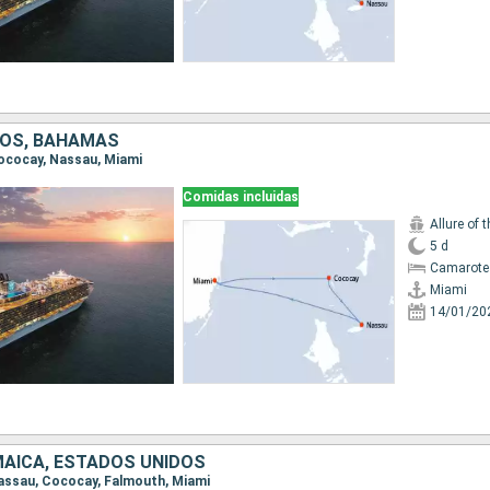
DOS, BAHAMAS
 Cococay, Nassau, Miami
Comidas incluidas
Allure of 
5 d
Camarote
Miami
14/01/20
AICA, ESTADOS UNIDOS
 Nassau, Cococay, Falmouth, Miami