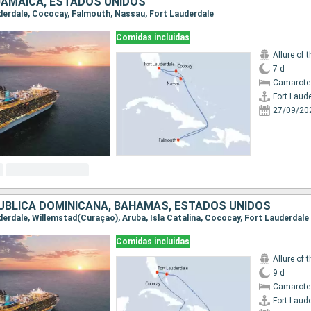
JAMAICA, ESTADOS UNIDOS
auderdale, Cococay, Falmouth, Nassau, Fort Lauderdale
Comidas incluidas
Allure of 
7 d
Camarote
Fort Laud
27/09/20
ÚBLICA DOMINICANA, BAHAMAS, ESTADOS UNIDOS
uderdale, Willemstad(Curaçao), Aruba, Isla Catalina, Cococay, Fort Lauderdale
Comidas incluidas
Allure of 
9 d
Camarote
Fort Laud