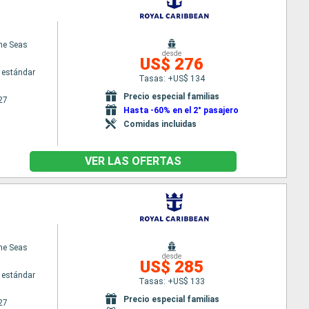
the Seas
desde
US$ 276
 estándar
Tasas: +US$ 134
Precio especial familias
27
Hasta -60% en el 2° pasajero
Comidas incluidas
VER LAS OFERTAS
the Seas
desde
US$ 285
 estándar
Tasas: +US$ 133
Precio especial familias
27