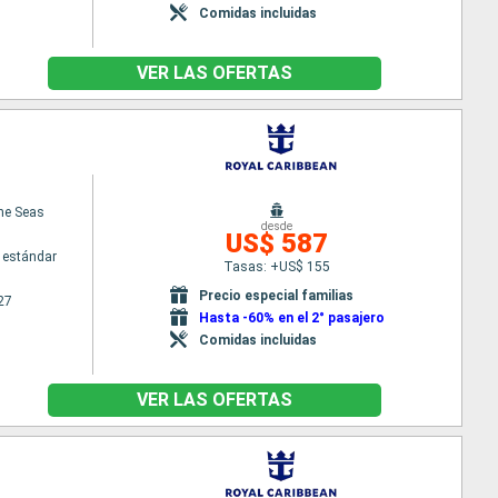
Comidas incluidas
VER LAS OFERTAS
the Seas
desde
US$ 587
 estándar
Tasas: +US$ 155
Precio especial familias
27
Hasta -60% en el 2° pasajero
Comidas incluidas
VER LAS OFERTAS