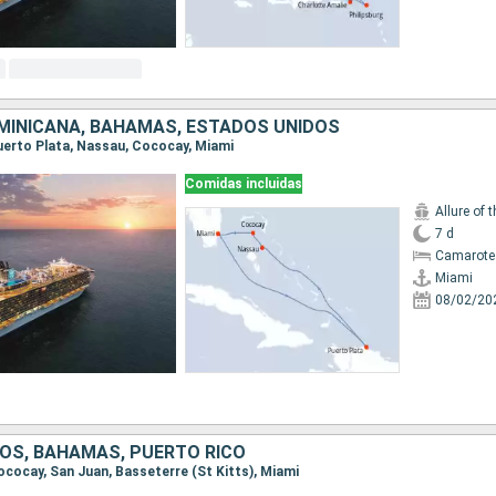
MINICANA, BAHAMAS, ESTADOS UNIDOS
 Puerto Plata, Nassau, Cococay, Miami
Comidas incluidas
Allure of 
7 d
Camarote
Miami
08/02/20
OS, BAHAMAS, PUERTO RICO
Cococay, San Juan, Basseterre (St Kitts), Miami