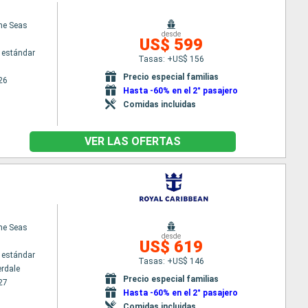
the Seas
desde
US$ 599
 estándar
Tasas: +US$ 156
Precio especial familias
26
Hasta -60% en el 2° pasajero
Comidas incluidas
VER LAS OFERTAS
the Seas
desde
US$ 619
 estándar
Tasas: +US$ 146
erdale
Precio especial familias
27
Hasta -60% en el 2° pasajero
Comidas incluidas