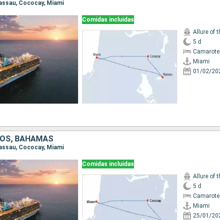
 Nassau, Cococay, Miami
Comidas incluidas
Allure of 
5 d
Camarote
Miami
01/02/20
DOS, BAHAMAS
 Nassau, Cococay, Miami
Comidas incluidas
Allure of 
5 d
Camarote
Miami
25/01/20