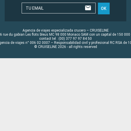
TU EMAIL
OK
Agencia de viajes especializada crucero – CRUISELINE
6 rue du gabian Les flots bleus MC 98 000 Monaco SAM con un capital de 150 000
contact tel : (00) 377 97 97 84 50
gencia de viajes n° 006 02 0007 – Responsabilidad civil y profesional RC RSA de
© CRUISELINE 2026 - all rights reserved