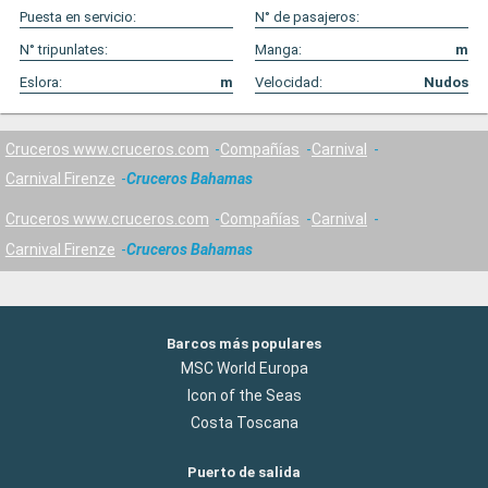
Puesta en servicio:
N° de pasajeros:
N° tripunlates:
Manga:
m
Eslora:
m
Velocidad:
Nudos
Cruceros www.cruceros.com
Compañías
Carnival
Carnival Firenze
Cruceros Bahamas
Cruceros www.cruceros.com
Compañías
Carnival
Carnival Firenze
Cruceros Bahamas
Barcos más populares
MSC World Europa
Icon of the Seas
Costa Toscana
Puerto de salida