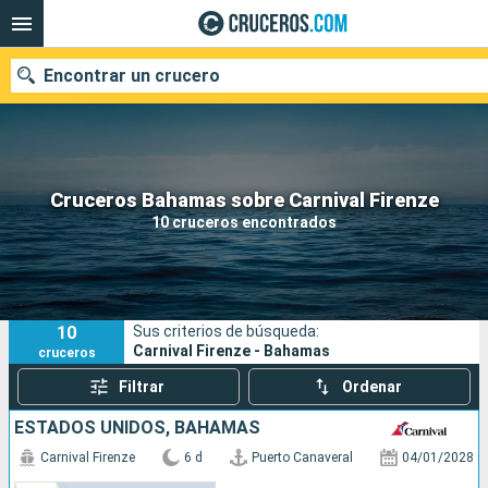
Encontrar un crucero
Nuestros destinos
Cruceros Bahamas sobre Carnival Firenze
10 cruceros encontrados
Fecha de salida
Puertos
Compañías
10
Sus criterios de búsqueda:
Buscar
Carnival Firenze - Bahamas
cruceros
Filtrar
Ordenar
ESTADOS UNIDOS, BAHAMAS
Carnival Firenze
6 d
Puerto Canaveral
04/01/2028