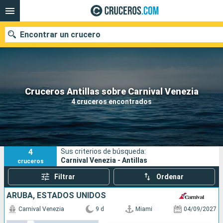
Encontrar un crucero
Nuestros destinos
Cruceros Antillas sobre Carnival Venezia
4 cruceros encontrados
Fecha de salida
Puertos
Compañías
4
Sus criterios de búsqueda:
Buscar
Carnival Venezia - Antillas
cruceros
Filtrar
Ordenar
ARUBA, ESTADOS UNIDOS
Carnival Venezia
9 d
Miami
04/09/2027