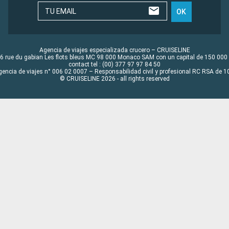
TU EMAIL
OK
Agencia de viajes especializada crucero – CRUISELINE
6 rue du gabian Les flots bleus MC 98 000 Monaco SAM con un capital de 150 000
contact tel : (00) 377 97 97 84 50
gencia de viajes n° 006 02 0007 – Responsabilidad civil y profesional RC RSA de
© CRUISELINE 2026 - all rights reserved