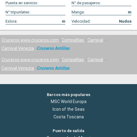
Puesta en servicio:
N° de pasajeros:
N° tripunlates:
Manga:
m
Eslora:
m
Velocidad:
Nudos
Cruceros www.cruceros.com
Compañías
Carnival
Carnival Venezia
Cruceros Antillas
Cruceros www.cruceros.com
Compañías
Carnival
Carnival Venezia
Cruceros Antillas
Barcos más populares
MSC World Europa
Icon of the Seas
Costa Toscana
Puerto de salida