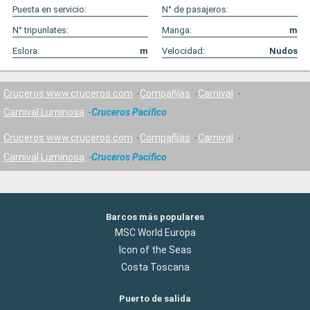
Puesta en servicio:
N° de pasajeros:
N° tripunlates:
Manga:
m
Eslora:
m
Velocidad:
Nudos
Cruceros www.cruceros.com
Compañías
Carnival
Carnival Luminosa
Cruceros Pacifico
Cruceros www.cruceros.com
Compañías
Carnival
Carnival Luminosa
Cruceros Pacifico
Barcos más populares
MSC World Europa
Icon of the Seas
Costa Toscana
Puerto de salida