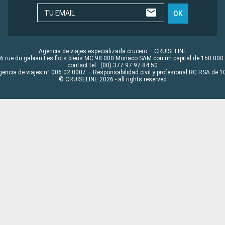
TU EMAIL
OK
Agencia de viajes especializada crucero – CRUISELINE
6 rue du gabian Les flots bleus MC 98 000 Monaco SAM con un capital de 150 000
contact tel : (00) 377 97 97 84 50
gencia de viajes n° 006 02 0007 – Responsabilidad civil y profesional RC RSA de
© CRUISELINE 2026 - all rights reserved