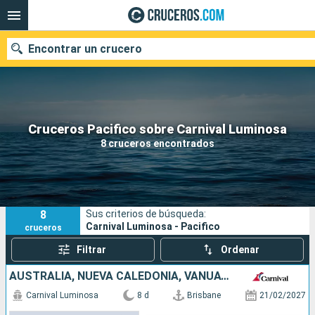
Encontrar un crucero
Nuestros destinos
Cruceros Pacifico sobre Carnival Luminosa
8 cruceros encontrados
Fecha de salida
Puertos
Compañías
8
Sus criterios de búsqueda:
Buscar
Carnival Luminosa - Pacifico
cruceros
Filtrar
Ordenar
AUSTRALIA, NUEVA CALEDONIA, VANUATU
Carnival Luminosa
8 d
Brisbane
21/02/2027