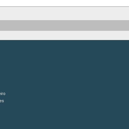
iro
es