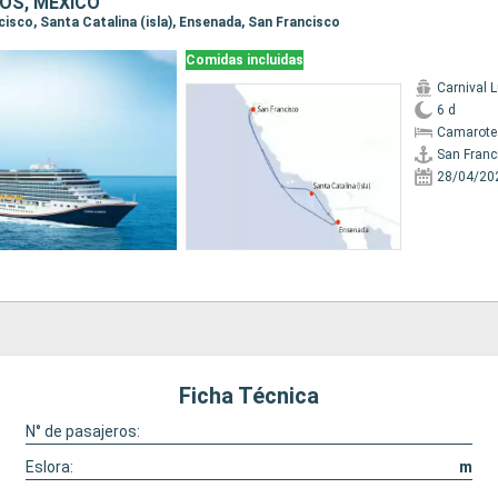
OS, MÉXICO
ncisco, Santa Catalina (isla), Ensenada, San Francisco
Comidas incluidas
Carnival 
6 d
Camarote
San Franc
28/04/20
Ficha Técnica
N° de pasajeros:
Eslora:
m