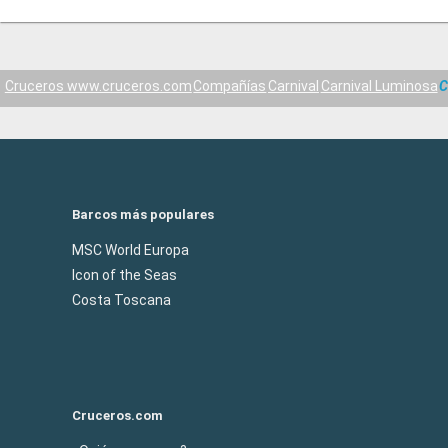
Cruceros www.cruceros.com
Compañías
Carnival
Carnival Luminosa
C
Barcos más populares
MSC World Europa
Icon of the Seas
Costa Toscana
Cruceros.com