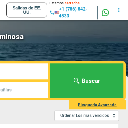
Estamos
cerrados
Salidas de EE.
+1 (786) 842-
UU.
4533
uminosa
Buscar
añías
Búsqueda Avanzada
Ordenar Los más vendidos