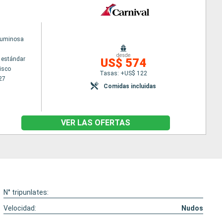
Luminosa
desde
 estándar
US$ 574
isco
Tasas: +US$ 122
27
Comidas incluidas
VER LAS OFERTAS
N° tripunlates:
Velocidad:
Nudos