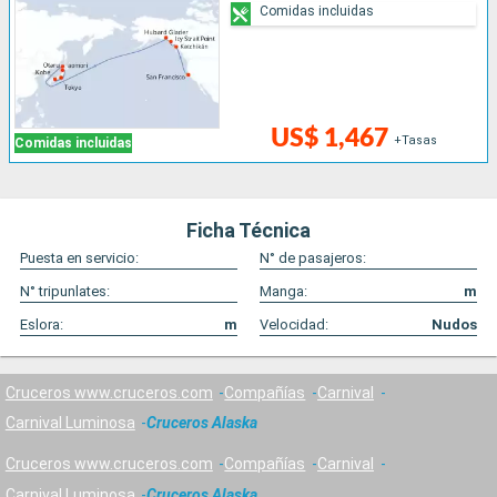
Comidas incluidas
US$ 1,467
+Tasas
Comidas incluidas
Ficha Técnica
Puesta en servicio:
N° de pasajeros:
N° tripunlates:
Manga:
m
Eslora:
m
Velocidad:
Nudos
Cruceros www.cruceros.com
Compañías
Carnival
Carnival Luminosa
Cruceros Alaska
Cruceros www.cruceros.com
Compañías
Carnival
Carnival Luminosa
Cruceros Alaska