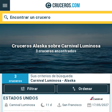
Encontrar un crucero
Nuestros destinos
Cruceros Alaska sobre Carnival Luminosa
3 cruceros encontrados
Fecha de salida
Puertos
Compañías
3
Sus criterios de búsqueda:
Buscar
Carnival Luminosa - Alaska
cruceros
Filtrar
Ordenar
ESTADOS UNIDOS
Carnival Luminosa
11 d
San Francisco
17/05/2027