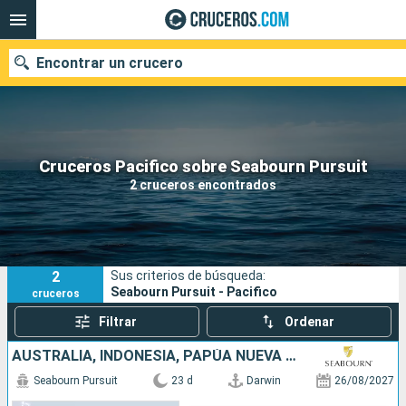
Encontrar un crucero
Nuestros destinos
Cruceros Pacifico sobre Seabourn Pursuit
2 cruceros encontrados
Fecha de salida
Puertos
Compañías
2
Sus criterios de búsqueda:
Buscar
Seabourn Pursuit - Pacifico
cruceros
Filtrar
Ordenar
AUSTRALIA, INDONESIA, PAPÚA NUEVA GUINEA, ISLAS SALOMON, VANUATU, FIDJI (ISLAS)
Seabourn Pursuit
23 d
Darwin
26/08/2027