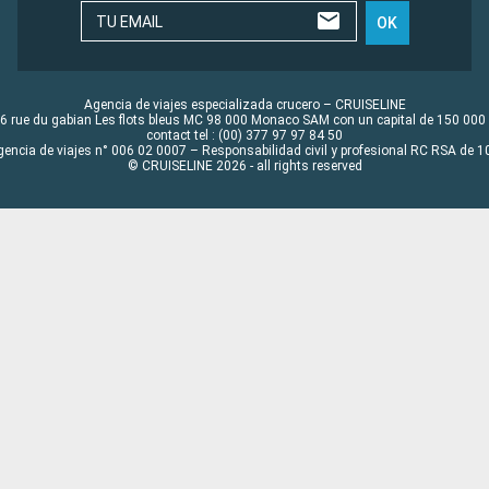
TU EMAIL
OK
Agencia de viajes especializada crucero – CRUISELINE
6 rue du gabian Les flots bleus MC 98 000 Monaco SAM con un capital de 150 000
contact tel : (00) 377 97 97 84 50
gencia de viajes n° 006 02 0007 – Responsabilidad civil y profesional RC RSA de
© CRUISELINE 2026 - all rights reserved