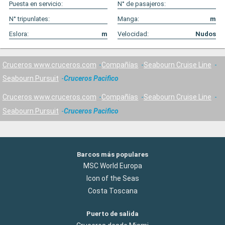
Puesta en servicio:
N° de pasajeros:
N° tripunlates:
Manga:
m
Eslora:
m
Velocidad:
Nudos
Cruceros www.cruceros.com
Compañías
Seabourn Cruise Line
Seabourn Pursuit
Cruceros Pacifico
Cruceros www.cruceros.com
Compañías
Seabourn Cruise Line
Seabourn Pursuit
Cruceros Pacifico
Barcos más populares
MSC World Europa
Icon of the Seas
Costa Toscana
Puerto de salida