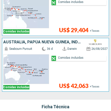
Comidas incluidas
US$ 29,404
+Tasas
Comidas incluidas
AUSTRALIA, PAPÚA NUEVA GUINEA, INDONESIA, ISLAS SALOMON, VANUATU, FIDJI (ISLAS), TONGA, SAMOA, ILES COOK, FRANCIA
Seabourn Pursuit
36 d
Darwin
26/08/2027
Comidas incluidas
US$ 42,063
+Tasas
Comidas incluidas
Ficha Técnica