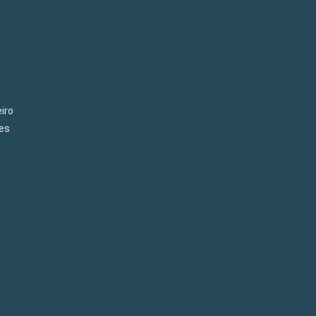
iro
es