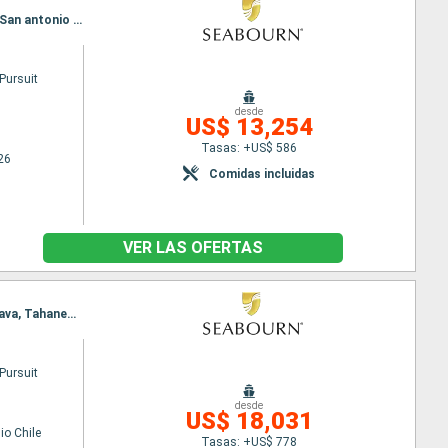
Itinerario : Papeete, Anaa, Avatoru, Pitcairn, Ducie Island, Isla de Pascua, Iles de Juan Fernandez, San antonio Chile
Pursuit
desde
US$ 13,254
Tasas: +US$ 586
26
Comidas incluidas
VER LAS OFERTAS
Itinerario : San antonio Chile, Iles de Juan Fernandez, Isla de Pascua, Ducie Island, Pitcairn, Fakarava, Tahanea, Anaa, Papeete
Pursuit
desde
US$ 18,031
io Chile
Tasas: +US$ 778