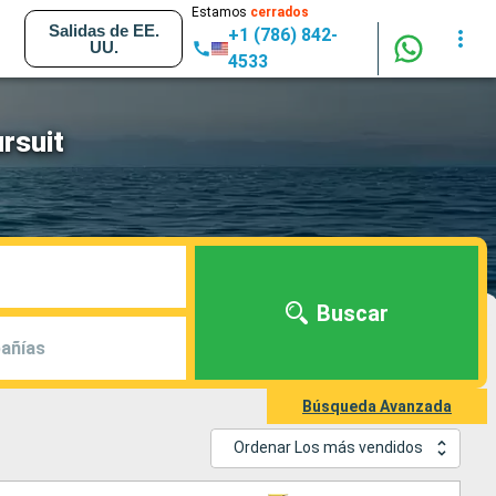
Estamos
cerrados
Salidas de EE.
+1 (786) 842-
UU.
4533
rsuit
Buscar
añías
Búsqueda Avanzada
Ordenar Los más vendidos