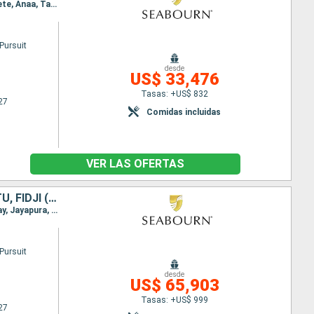
Itinerario : Lautoka, Kadavu Island, Vavau, Nukupule Island, Apia, Aitutaki, Raiatea, Huahine, Papeete, Anaa, Tahanea, Fakarava, Pitcairn, Ducie Island, Isla de Pascua, Iles de Juan Fernandez, San antonio Chile
Pursuit
desde
US$ 33,476
Tasas: +US$ 832
27
Comidas incluidas
VER LAS OFERTAS
AUSTRALIA, INDONESIA, PAPÚA NUEVA GUINEA, ISLAS SALOMON, VANUATU, FIDJI (ISLAS), TONGA, SAMOA, ILES COOK, FRANCIA, REINO UNIDO, CHILE
Itinerario : Darwin, Ambon, Ile Missool, Yenwaupnor, Mansuar Island, Manokwari, Cenderawasih Bay, Jayapura, Vanimo, garove island, Duke of York Island, Rabaul, Gizo, Honiara (Islas Salomon), vanikoro, Ile Ambrym, Lautoka, Kadavu Island, Vavau, Nukupule Island, Apia, Aitutaki, Raiatea, Huahine, Papeete, Anaa, Tahanea, Fakarava, Pitcairn, Ducie Island, Isla de Pascua, Iles de Juan Fernandez, San antonio Chile
Pursuit
desde
US$ 65,903
Tasas: +US$ 999
27