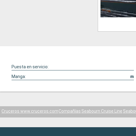
Puesta en servicio:
Manga:
m
Cruceros www.cruceros.com
Compañías
Seabourn Cruise Line
Seabou