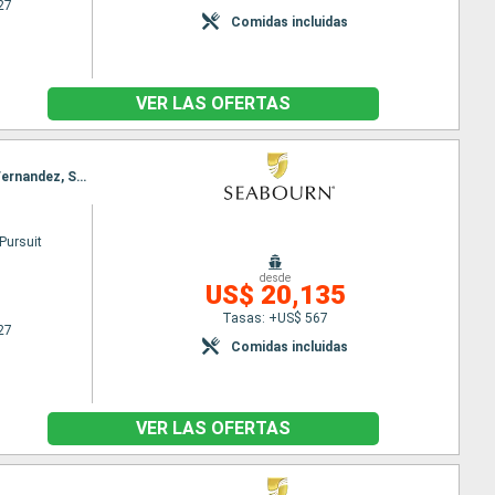
27
Comidas incluidas
VER LAS OFERTAS
Itinerario : Papeete, Anaa, Tahanea, Fakarava, Pitcairn, Ducie Island, Isla de Pascua, Iles de Juan Fernandez, San antonio Chile
Pursuit
desde
US$ 20,135
Tasas: +US$ 567
27
Comidas incluidas
VER LAS OFERTAS