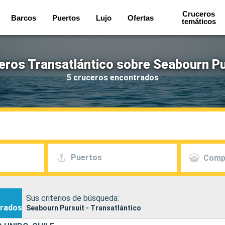
Cruceros
Barcos
Puertos
Lujo
Ofertas
temáticos
eros Transatlántico sobre Seabourn Pu
5 cruceros encontrados
Puertos
Comp
Sus criterios de búsqueda:
rados
Seabourn Pursuit - Transatlántico