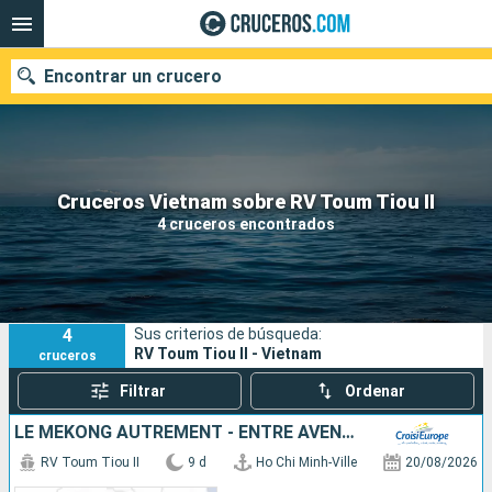
Encontrar un crucero
Nuestros destinos
Cruceros Vietnam sobre RV Toum Tiou II
4 cruceros encontrados
Fecha de salida
Puertos
Compañías
4
Sus criterios de búsqueda:
Buscar
RV Toum Tiou II - Vietnam
cruceros
Filtrar
Ordenar
LE MÉKONG AUTREMENT - ENTRE AVENTURE ET SITES INCONTOURNABLES
RV Toum Tiou II
9 d
Ho Chi Minh-Ville
20/08/2026