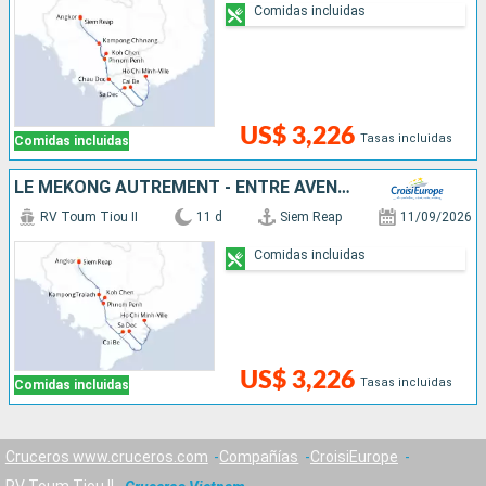
Comidas incluidas
US$ 3,226
Tasas incluidas
Comidas incluidas
LE MÉKONG AUTREMENT - ENTRE AVENTURE ET SITES INCONTOURNABLES
RV Toum Tiou II
11 d
Siem Reap
11/09/2026
Comidas incluidas
US$ 3,226
Tasas incluidas
Comidas incluidas
Cruceros www.cruceros.com
Compañías
CroisiEurope