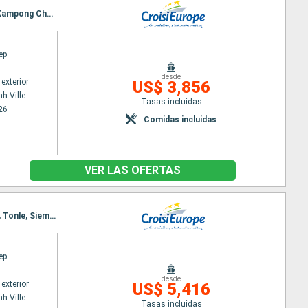
Itinerario : Ho Chi Minh-Ville, Chau Doc, Chao gao Canal, Cai Be, Sa Dec, Chau Doc, Phnom Penh, Kampong Chhnang, Tonle, Angkor
ep
desde
exterior
US$ 3,856
h-Ville
Tasas incluidas
26
Comidas incluidas
VER LAS OFERTAS
Itinerario : Ho Chi Minh-Ville, Chao gao Canal, Sa Dec, Chau Doc, Phnom Penh, Kampong Chhnang, Tonle, Siem Reap, Angkor, Siem Reap
ep
desde
exterior
US$ 5,416
h-Ville
Tasas incluidas