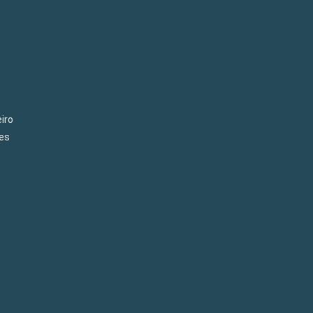
iro
es