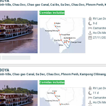
BOYA
Comidas incluidas
RV Lan Di
9 d
Camarote 
Ho Chi Min
27/11/20
BOYA
Comidas incluidas
RV Lan Di
11 d
Camarote 
Ho Chi Min