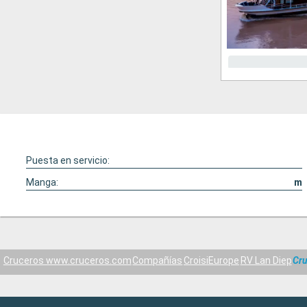
Puesta en servicio:
Manga:
m
Cruceros www.cruceros.com
Compañías
CroisiEurope
RV Lan Diep
Cru