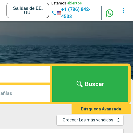
Estamos
abiertos
Salidas de EE.
+1 (786) 842-
UU.
4533
Buscar
añías
Búsqueda Avanzada
Ordenar Los más vendidos