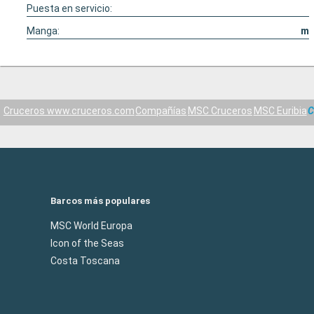
Puesta en servicio:
Manga:
m
Cruceros www.cruceros.com
Compañías
MSC Cruceros
MSC Euribia
C
Barcos más populares
MSC World Europa
Icon of the Seas
Costa Toscana