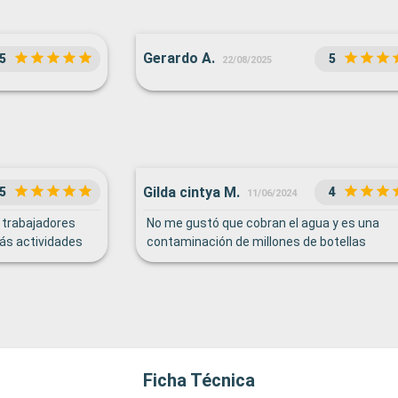
Gerardo A.
5
5
22/08/2025
Gilda cintya M.
5
4
11/06/2024
s trabajadores
No me gustó que cobran el agua y es una
más actividades
contaminación de millones de botellas
Ficha Técnica