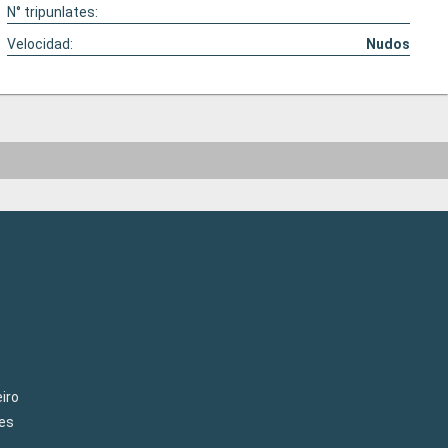
N° tripunlates:
Velocidad:
Nudos
iro
es