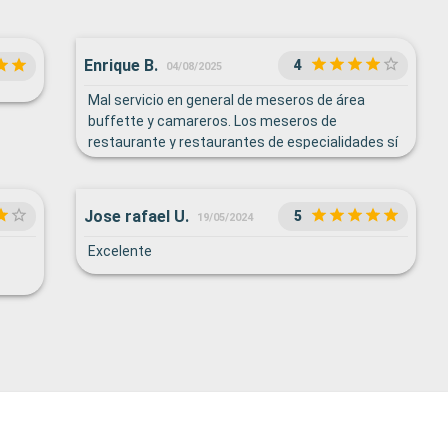
Enrique B.
4
04/08/2025
Mal servicio en general de meseros de área
buffette y camareros. Los meseros de
restaurante y restaurantes de especialidades sí
es bueno El área de información es eficiente,
siempre me brindó información clara y oportuna
Los shows muy malos y también las
Jose rafael U.
5
19/05/2024
ambientaciones en el promenade muy malas
Excelente