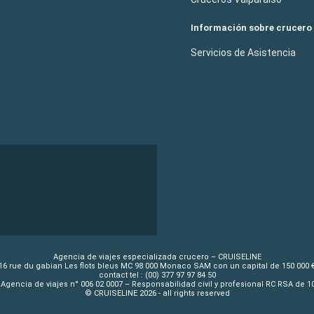
Información sobre crucero
Servicios de Asistencia
Agencia de viajes especializada crucero – CRUISELINE
16 rue du gabian Les flots bleus MC 98 000 Monaco SAM con un capital de 150 000 
contact tel : (00) 377 97 97 84 50
Agencia de viajes n° 006 02 0007 – Responsabilidad civil y profesional RC RSA de 
© CRUISELINE 2026 - all rights reserved