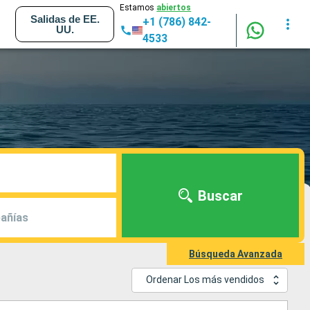
Estamos
abiertos
Salidas de EE.
+1 (786) 842-
UU.
4533
Buscar
añías
Búsqueda Avanzada
Ordenar Los más vendidos