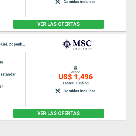
Comidas incluidas
VER LAS OFERTAS
Itinerario : Marsella, Genova, Barcelona, Alicante, Gibraltar, Cadiz, La Coruña, Bilbao, La Rochelle, Kiel, Copenhague
ia
desde
 estándar
US$ 1,496
Tasas: +US$ 52
27
Comidas incluidas
VER LAS OFERTAS