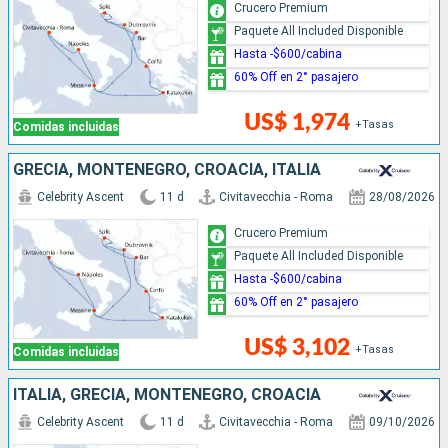
Crucero Premium
Paquete All Included Disponible
Hasta -$600/cabina
60% Off en 2° pasajero
US$ 1,974
+Tasas
Comidas incluidas
GRECIA, MONTENEGRO, CROACIA, ITALIA
Celebrity Ascent
11 d
Civitavecchia - Roma
28/08/2026
Crucero Premium
Paquete All Included Disponible
Hasta -$600/cabina
60% Off en 2° pasajero
US$ 3,102
+Tasas
Comidas incluidas
ITALIA, GRECIA, MONTENEGRO, CROACIA
Celebrity Ascent
11 d
Civitavecchia - Roma
09/10/2026