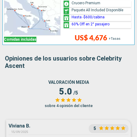
Crucero Premium
Paquete All Included Disponible
Hasta -$600/cabina
60% Off en 2° pasajero
US$ 4,676
+Tasas
Comidas incluidas
Opiniones de los usuarios sobre Celebrity
Ascent
VALORACIÓN MEDIA
5.0
/5
sobre 4 opinión del cliente
Viviana B.
5
15/09/2025