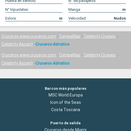
Puesta en servicio:
N° de pasajeros:
N° tripunlates:
Manga:
m
Eslora:
m
Velocidad:
Nudos
Cruceros www.cruceros.com
Compañías
Celebrity Cruises
Celebrity Ascent
Cruceros Adriatico
Cruceros www.cruceros.com
Compañías
Celebrity Cruises
Celebrity Ascent
Cruceros Adriatico
Barcos más populares
MSC World Europa
Icon of the Seas
Costa Toscana
Puerto de salida
Cruceros desde Miami