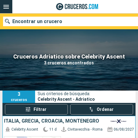
Encontrar un crucero
Nuestros destinos
Cruceros Adriatico sobre Celebrity Ascent
3 cruceros encontrados
Fecha de salida
Puertos
Compañías
3
Sus criterios de búsqueda:
Buscar
Celebrity Ascent - Adriatico
cruceros
Filtrar
Ordenar
ITALIA, GRECIA, CROACIA, MONTENEGRO
Celebrity Ascent
11 d
Civitavecchia - Roma
06/08/2027