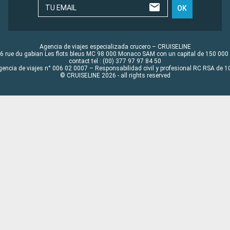
TU EMAIL
OK
Agencia de viajes especializada crucero – CRUISELINE
6 rue du gabian Les flots bleus MC 98 000 Monaco SAM con un capital de 150 000
contact tel : (00) 377 97 97 84 50
gencia de viajes n° 006 02 0007 – Responsabilidad civil y profesional RC RSA de
© CRUISELINE 2026 - all rights reserved