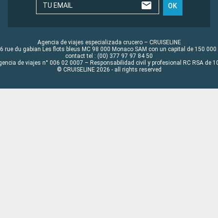
TU EMAIL
OK
Agencia de viajes especializada crucero – CRUISELINE
6 rue du gabian Les flots bleus MC 98 000 Monaco SAM con un capital de 150 000
contact tel : (00) 377 97 97 84 50
gencia de viajes n° 006 02 0007 – Responsabilidad civil y profesional RC RSA de
© CRUISELINE 2026 - all rights reserved