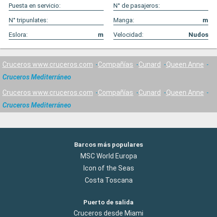
Puesta en servicio:
N° de pasajeros:
N° tripunlates:
Manga:
m
Eslora:
m
Velocidad:
Nudos
Cruceros www.cruceros.com
Compañías
Cunard
Queen Anne
Cruceros Mediterráneo
Cruceros www.cruceros.com
Compañías
Cunard
Queen Anne
Cruceros Mediterráneo
Barcos más populares
MSC World Europa
Icon of the Seas
Costa Toscana
Puerto de salida
Cruceros desde Miami