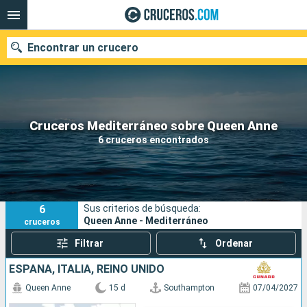
Encontrar un crucero
Nuestros destinos
Cruceros Mediterráneo sobre Queen Anne
6 cruceros encontrados
Fecha de salida
Puertos
Compañías
6
Sus criterios de búsqueda:
Buscar
Queen Anne - Mediterráneo
cruceros
Filtrar
Ordenar
ESPAÑA, ITALIA, REINO UNIDO
Queen Anne
15 d
Southampton
07/04/2027