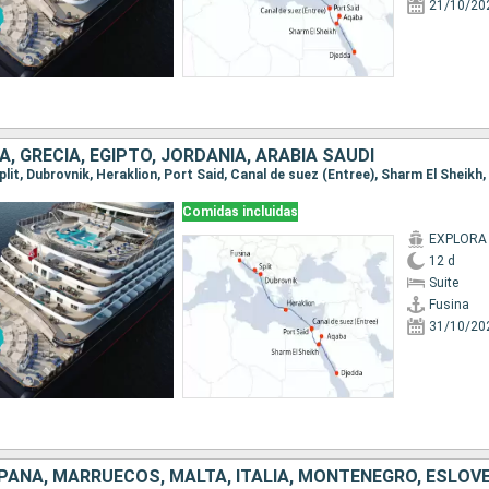
21/10/20
IA, GRECIA, EGIPTO, JORDANIA, ARABIA SAUDÍ
 Split, Dubrovnik, Heraklion, Port Said, Canal de suez (Entree), Sharm El Sheikh
Comidas incluidas
EXPLORA 
12 d
Suite
Fusina
31/10/20
PAÑA, MARRUECOS, MALTA, ITALIA, MONTENEGRO, ESLOV