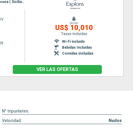
Itinerario : Lisboa, Cadiz, Tánger, Malaga, Valencia, Barcelona, Palma de Mallorca, La Valetta, Siracusa ( Sicilia), Gallipoli, Kotor, Ravenna, Koper, Fusina
IV
desde
US$ 10,010
Tasas incluidas
Wi-Fi incluido
28
Bebidas Incluidas
Comidas incluidas
VER LAS OFERTAS
N° tripunlates:
Velocidad:
Nudos