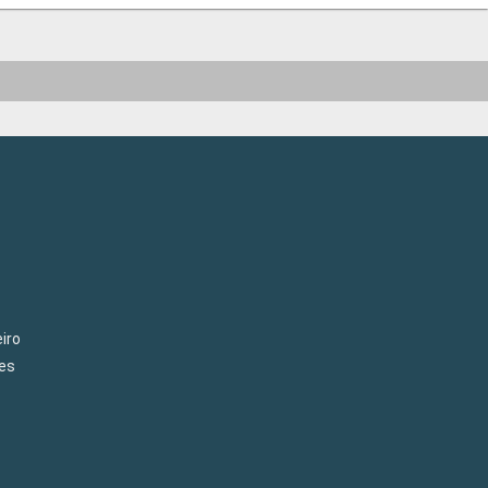
iro
es