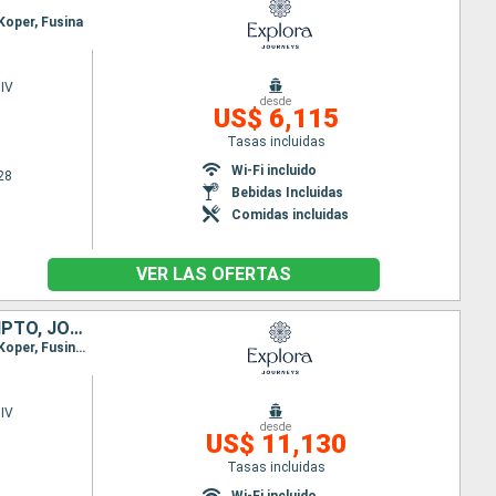
 Koper, Fusina
IV
desde
US$ 6,115
Tasas incluidas
Wi-Fi incluido
28
Bebidas Incluidas
Comidas incluidas
VER LAS OFERTAS
ESPAÑA, MALTA, ITALIA, MONTENEGRO, ESLOVENIA, CROACIA, GRECIA, EGIPTO, JORDANIA, ARABIA SAUDÍ
Itinerario : Barcelona, Palma de Mallorca, La Valetta, Siracusa ( Sicilia), Gallipoli, Kotor, Ravenna, Koper, Fusina, Split, Dubrovnik, Heraklion, Port Said, Canal de suez (Entree), Sharm El Sheikh, Aqaba, Djedda
IV
desde
US$ 11,130
Tasas incluidas
Wi-Fi incluido