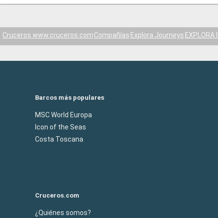
Cruceros www.cruceros.com
Compañías
Explora Journeys
EXPLORA I
Barcos más populares
MSC World Europa
Icon of the Seas
Costa Toscana
Cruceros.com
¿Quiénes somos?