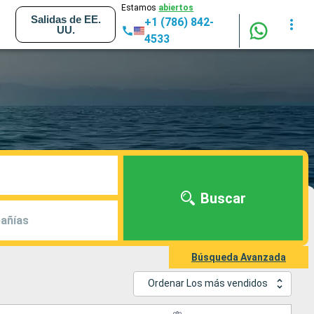
Estamos
abiertos
Salidas de EE.
+1 (786) 842-
UU.
4533
Buscar
añías
Búsqueda Avanzada
Ordenar Los más vendidos