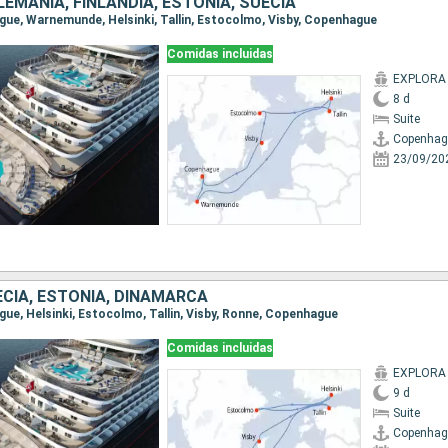
EMANIA, FINLANDIA, ESTONIA, SUECIA
ague, Warnemunde, Helsinki, Tallin, Estocolmo, Visby, Copenhague
Comidas incluidas
EXPLORA 
8 d
Suite
Copenhag
23/09/20
ECIA, ESTONIA, DINAMARCA
gue, Helsinki, Estocolmo, Tallin, Visby, Ronne, Copenhague
Comidas incluidas
EXPLORA 
9 d
Suite
Copenhag