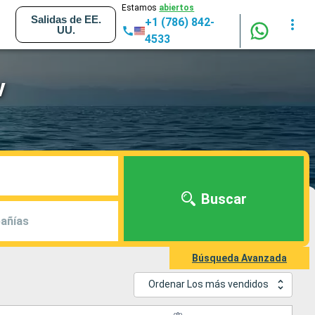
Estamos
abiertos
Salidas de EE.
+1 (786) 842-
UU.
4533
V
Buscar
añías
Búsqueda Avanzada
Ordenar Los más vendidos