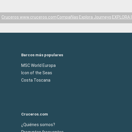
Cruceros www.cruceros.com
Compañías
Explora Journeys
EXPLORA I
Barcos más populares
MSC World Europa
Icon of the Seas
Costa Toscana
Cruceros.com
¿Quiénes somos?
Preguntas frecuentes