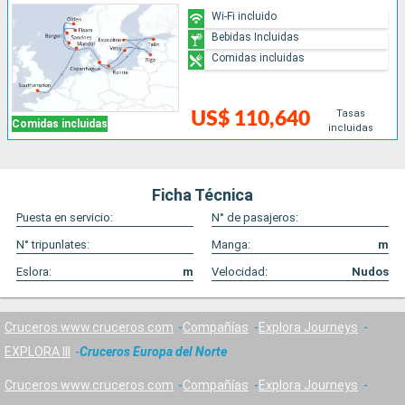
Wi-Fi incluido
Bebidas Incluidas
Comidas incluidas
Tasas
US$ 110,640
Comidas incluidas
incluidas
Ficha Técnica
Puesta en servicio:
N° de pasajeros:
N° tripunlates:
Manga:
m
Eslora:
m
Velocidad:
Nudos
Cruceros www.cruceros.com
Compañías
Explora Journeys
EXPLORA III
Cruceros Europa del Norte
Cruceros www.cruceros.com
Compañías
Explora Journeys