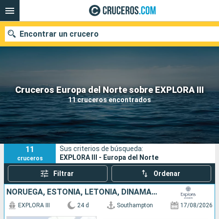
Encontrar un crucero
Nuestros destinos
Cruceros Europa del Norte sobre EXPLORA III
11 cruceros encontrados
Fecha de salida
Puertos
Compañías
11
Sus criterios de búsqueda:
Buscar
EXPLORA III - Europa del Norte
cruceros
Filtrar
Ordenar
NORUEGA, ESTONIA, LETONIA, DINAMARCA, SUECIA, ALEMANIA, REINO UNIDO
EXPLORA III
24 d
Southampton
17/08/2026