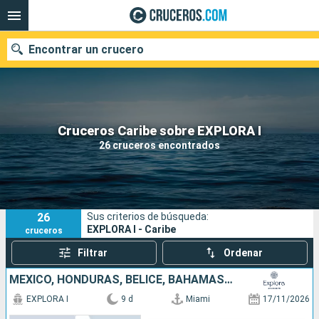
Encontrar un crucero
Nuestros destinos
Cruceros Caribe sobre EXPLORA I
26 cruceros encontrados
Fecha de salida
Puertos
Compañías
26
Sus criterios de búsqueda:
Buscar
EXPLORA I - Caribe
cruceros
Filtrar
Ordenar
MÉXICO, HONDURAS, BELICE, BAHAMAS, ESTADOS UNIDOS
EXPLORA I
9 d
Miami
17/11/2026