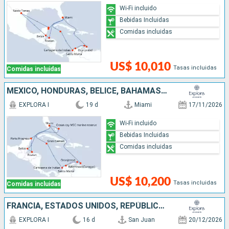
Wi-Fi incluido
Bebidas Incluidas
Comidas incluidas
US$ 10,010
Tasas incluidas
Comidas incluidas
MÉXICO, HONDURAS, BELICE, BAHAMAS, ARUBA, COLOMBIA, ISLAS CAIMÁN, ESTADOS UNIDOS
EXPLORA I
19 d
Miami
17/11/2026
Wi-Fi incluido
Bebidas Incluidas
Comidas incluidas
US$ 10,200
Tasas incluidas
Comidas incluidas
FRANCIA, ESTADOS UNIDOS, REPÚBLICA DOMINICANA, ANTIGUA Y BARBUDA, PUERTO RICO
EXPLORA I
16 d
San Juan
20/12/2026