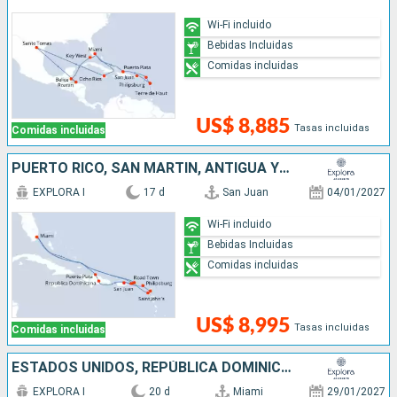
Wi-Fi incluido
Bebidas Incluidas
Comidas incluidas
US$ 8,885
Tasas incluidas
Comidas incluidas
PUERTO RICO, SAN MARTÍN, ANTIGUA Y BARBUDA, REINO UNIDO, ESTADOS UNIDOS, REPÚBLICA DOMINICANA
EXPLORA I
17 d
San Juan
04/01/2027
Wi-Fi incluido
Bebidas Incluidas
Comidas incluidas
US$ 8,995
Tasas incluidas
Comidas incluidas
ESTADOS UNIDOS, REPÚBLICA DOMINICANA, SAN MARTÍN, PUERTO RICO, FRANCIA, BARBADOS, TRINIDAD Y TOBAGO, BRASIL
EXPLORA I
20 d
Miami
29/01/2027