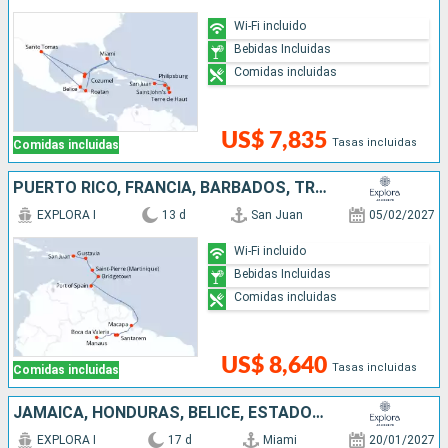
Wi-Fi incluido
Bebidas Incluidas
Comidas incluidas
US$ 7,835
Tasas incluidas
Comidas incluidas
PUERTO RICO, FRANCIA, BARBADOS, TRINIDAD Y TOBAGO, BRASIL
EXPLORA I
13 d
San Juan
05/02/2027
Wi-Fi incluido
Bebidas Incluidas
Comidas incluidas
US$ 8,640
Tasas incluidas
Comidas incluidas
JAMAICA, HONDURAS, BELICE, ESTADOS UNIDOS, REPÚBLICA DOMINICANA, SAN MARTÍN, PUERTO RICO
EXPLORA I
17 d
Miami
20/01/2027