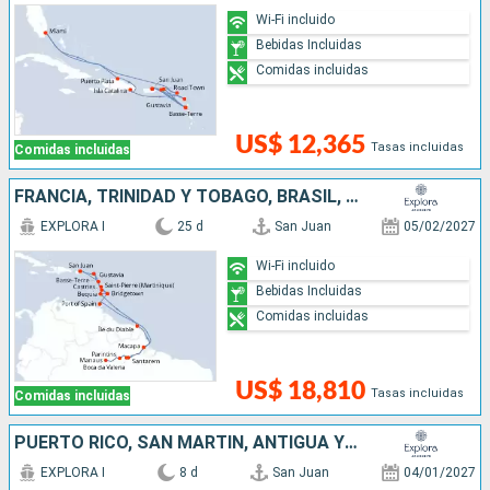
Wi-Fi incluido
Bebidas Incluidas
Comidas incluidas
US$ 12,365
Tasas incluidas
Comidas incluidas
FRANCIA, TRINIDAD Y TOBAGO, BRASIL, ANTIGUA Y BARBUDA, SAN VINCENT Y LAS GRANADINAS, BARBADOS, SANTA LUCIA, PUERTO RICO
EXPLORA I
25 d
San Juan
05/02/2027
Wi-Fi incluido
Bebidas Incluidas
Comidas incluidas
US$ 18,810
Tasas incluidas
Comidas incluidas
PUERTO RICO, SAN MARTÍN, ANTIGUA Y BARBUDA, REINO UNIDO, ESTADOS UNIDOS
EXPLORA I
8 d
San Juan
04/01/2027