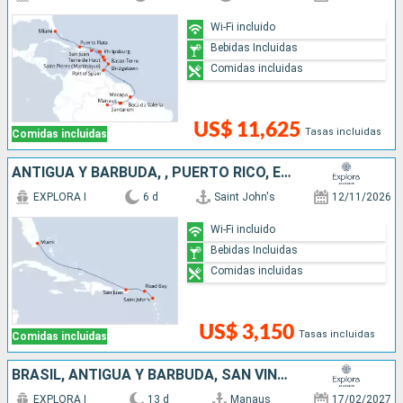
Wi-Fi incluido
Bebidas Incluidas
Comidas incluidas
US$ 11,625
Tasas incluidas
Comidas incluidas
ANTIGUA Y BARBUDA, , PUERTO RICO, ESTADOS UNIDOS
EXPLORA I
6 d
Saint John's
12/11/2026
Wi-Fi incluido
Bebidas Incluidas
Comidas incluidas
US$ 3,150
Tasas incluidas
Comidas incluidas
BRASIL, ANTIGUA Y BARBUDA, SAN VINCENT Y LAS GRANADINAS, BARBADOS, SANTA LUCIA, FRANCIA, PUERTO RICO
EXPLORA I
13 d
Manaus
17/02/2027