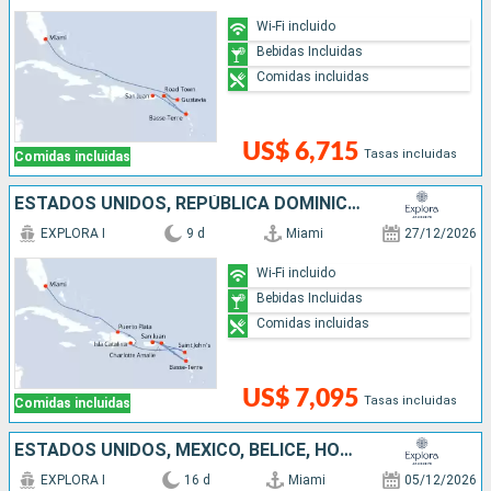
Wi-Fi incluido
Bebidas Incluidas
Comidas incluidas
US$ 6,715
Tasas incluidas
Comidas incluidas
ESTADOS UNIDOS, REPÚBLICA DOMINICANA, ANTIGUA Y BARBUDA, PUERTO RICO
EXPLORA I
9 d
Miami
27/12/2026
Wi-Fi incluido
Bebidas Incluidas
Comidas incluidas
US$ 7,095
Tasas incluidas
Comidas incluidas
ESTADOS UNIDOS, MÉXICO, BELICE, HONDURAS, ANTIGUA Y BARBUDA, SAN MARTÍN, PUERTO RICO
EXPLORA I
16 d
Miami
05/12/2026