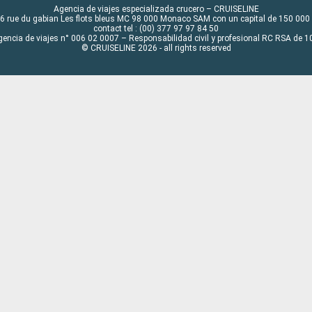
Agencia de viajes especializada crucero – CRUISELINE
6 rue du gabian Les flots bleus MC 98 000 Monaco SAM con un capital de 150 000
contact tel : (00) 377 97 97 84 50
gencia de viajes n° 006 02 0007 – Responsabilidad civil y profesional RC RSA de
© CRUISELINE 2026 - all rights reserved