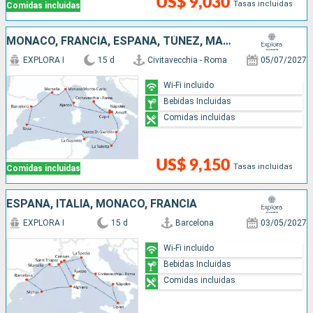
US$ 9,030
Tasas incluidas
Comidas incluidas
MONACO, FRANCIA, ESPAÑA, TÚNEZ, MALTA, ITALIA
EXPLORA I
15 d
Civitavecchia - Roma
05/07/2027
Wi-Fi incluido
Bebidas Incluidas
Comidas incluidas
US$ 9,150
Tasas incluidas
Comidas incluidas
ESPAÑA, ITALIA, MONACO, FRANCIA
EXPLORA I
15 d
Barcelona
03/05/2027
Wi-Fi incluido
Bebidas Incluidas
Comidas incluidas