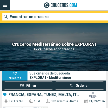
Encontrar un crucero
Nuestros destinos
Cruceros Mediterráneo sobre EXPLORA I
47 cruceros encontrados
Fecha de salida
Puertos
Compañías
47
Sus criterios de búsqueda:
Buscar
EXPLORA I - Mediterráneo
cruceros
Filtrar
Ordenar
FRANCIA, ESPAÑA, TÚNEZ, MALTA, ITALIA
EXPLORA I
15 d
Civitavecchia - Roma
21/09/2026