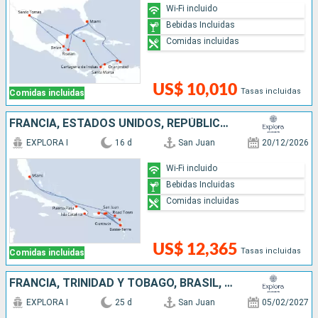
Wi-Fi incluido
Bebidas Incluidas
Comidas incluidas
US$ 10,010
Tasas incluidas
Comidas incluidas
FRANCIA, ESTADOS UNIDOS, REPÚBLICA DOMINICANA, ANTIGUA Y BARBUDA, PUERTO RICO
EXPLORA I
16 d
San Juan
20/12/2026
Wi-Fi incluido
Bebidas Incluidas
Comidas incluidas
US$ 12,365
Tasas incluidas
Comidas incluidas
FRANCIA, TRINIDAD Y TOBAGO, BRASIL, ANTIGUA Y BARBUDA, SAN VINCENT Y LAS GRANADINAS, BARBADOS, SANTA LUCIA, PUERTO RICO
EXPLORA I
25 d
San Juan
05/02/2027