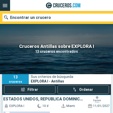
Encontrar un crucero
Nuestros destinos
Cruceros Antillas sobre EXPLORA I
13 cruceros encontrados
Fecha de salida
Puertos
Compañías
13
Sus criterios de búsqueda:
Buscar
EXPLORA I - Antillas
cruceros
Filtrar
Ordenar
ESTADOS UNIDOS, REPÚBLICA DOMINICANA, PUERTO RICO
EXPLORA I
10 d
Miami
11/01/2027