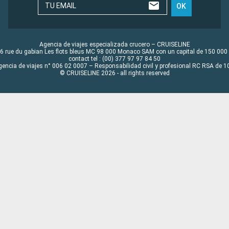
TU EMAIL
OK
Agencia de viajes especializada crucero – CRUISELINE
6 rue du gabian Les flots bleus MC 98 000 Monaco SAM con un capital de 150 000
contact tel : (00) 377 97 97 84 50
gencia de viajes n° 006 02 0007 – Responsabilidad civil y profesional RC RSA de
© CRUISELINE 2026 - all rights reserved