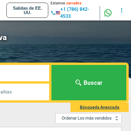
Estamos
cerrados
Salidas de EE.
+1 (786) 842-
UU.
4533
va
Buscar
añías
Búsqueda Avanzada
Ordenar Los más vendidos