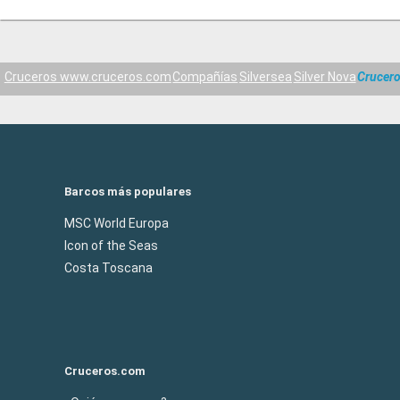
Cruceros www.cruceros.com
Compañías
Silversea
Silver Nova
Crucero
Barcos más populares
MSC World Europa
Icon of the Seas
Costa Toscana
Cruceros.com