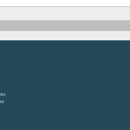
iro
es