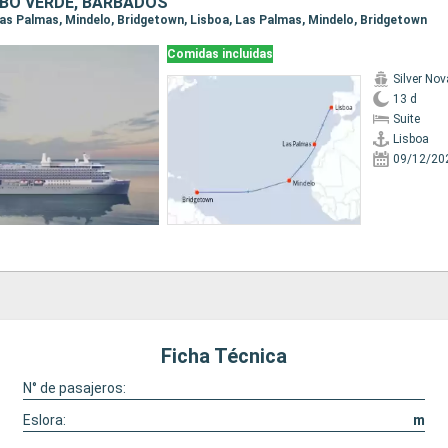
BO VERDE, BARBADOS
 Las Palmas, Mindelo, Bridgetown, Lisboa, Las Palmas, Mindelo, Bridgetown
Comidas incluidas
Silver Nov
13 d
Suite
Lisboa
09/12/20
Ficha Técnica
N° de pasajeros:
Eslora:
m