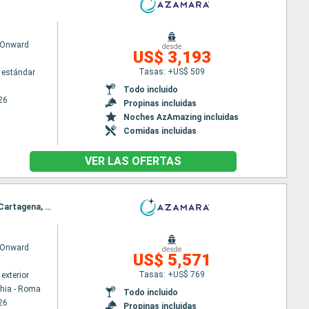
 Onward
desde
US$ 3,193
Tasas: +US$ 509
 estándar
Todo incluido
26
Propinas incluidas
Noches AzAmazing incluidas
Comidas incluidas
VER LAS OFERTAS
Itinerario : Civitavecchia - Roma, Pisa/Florencia (Livorno), Mahon, Palma de Mallorca, Barcelona, Cartagena, Malaga, Casablanca, Tánger, Cadiz, Sevilla, Lisboa
 Onward
desde
US$ 5,571
Tasas: +US$ 769
exterior
chia - Roma
Todo incluido
26
Propinas incluidas