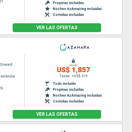
27
Propinas incluidas
Noches AzAmazing incluidas
Comidas incluidas
VER LAS OFERTAS
 Onward
desde
US$ 1,857
Tasas: +US$ 319
 estándar
Todo incluido
26
Propinas incluidas
Noches AzAmazing incluidas
Comidas incluidas
VER LAS OFERTAS