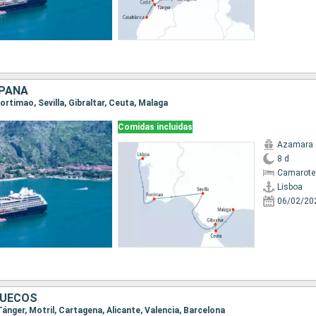
SPAÑA
Portimao, Sevilla, Gibraltar, Ceuta, Malaga
Comidas incluidas
Azamara
8 d
Camarote
Lisboa
06/02/20
RUECOS
 Tánger, Motril, Cartagena, Alicante, Valencia, Barcelona