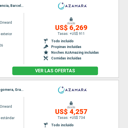
Itinerario : Lisboa, Portimao, Casablanca, Tánger, Cadiz, Sevilla, Gibraltar, Malaga, Cartagena, Valencia, Barcelona, Marsella, Niza, La Spezia, Pisa/Florencia (Livorno), Civitavecchia - Roma
 Onward
desde
US$ 6,269
Tasas: +US$ 911
exterior
Todo incluido
26
Propinas incluidas
Noches AzAmazing incluidas
Comidas incluidas
VER LAS OFERTAS
Itinerario : Lisboa, Portimao, Tánger, Fuerteventura, Santa Cruz de Tenerife, San Sebastian de la gomera, Gran Canarias, Arrecife, Agadir, Casablanca, Cadiz, Lisboa
 Onward
desde
US$ 4,257
Tasas: +US$ 734
 estándar
Todo incluido