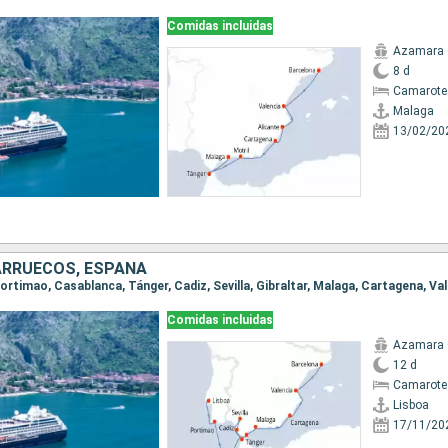
Comidas incluidas
Azamara
8 d
Camarote
Malaga
13/02/20
ARRUECOS, ESPAÑA
Comidas incluidas
Azamara
12 d
Camarote
Lisboa
17/11/20