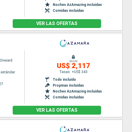
Noches AzAmazing incluidas
Comidas incluidas
VER LAS OFERTAS
 Onward
desde
US$ 2,117
Tasas: +US$ 343
 estándar
Todo incluido
27
Propinas incluidas
Noches AzAmazing incluidas
Comidas incluidas
VER LAS OFERTAS