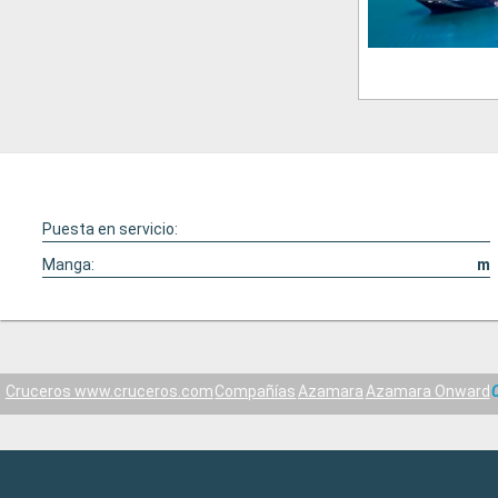
Puesta en servicio:
Manga:
m
Cruceros www.cruceros.com
Compañías
Azamara
Azamara Onward