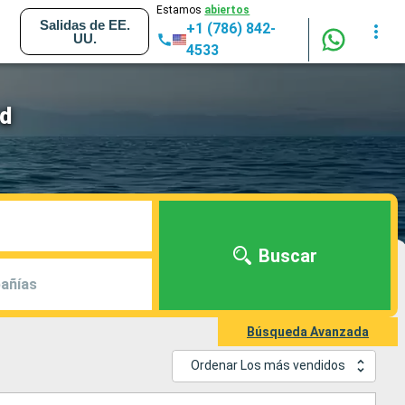
Estamos
abiertos
Salidas de EE.
+1 (786) 842-
UU.
4533
d
Buscar
añías
Búsqueda Avanzada
Ordenar Los más vendidos