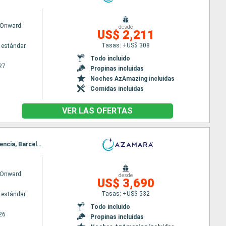
 Onward
desde
US$ 2,211
Tasas: +US$ 308
 estándar
Todo incluido
27
Propinas incluidas
Noches AzAmazing incluidas
Comidas incluidas
VER LAS OFERTAS
Itinerario : Lisboa, Portimao, Casablanca, Tánger, Cadiz, Sevilla, Gibraltar, Malaga, Cartagena, Valencia, Barcelona
 Onward
desde
US$ 3,690
Tasas: +US$ 532
 estándar
Todo incluido
26
Propinas incluidas