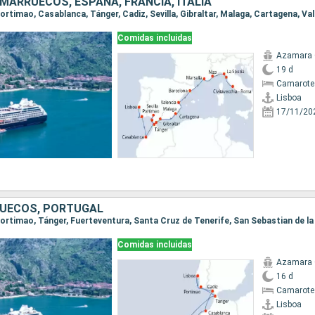
MARRUECOS, ESPAÑA, FRANCIA, ITALIA
Comidas incluidas
Azamara
19 d
Camarote 
Lisboa
17/11/20
RUECOS, PORTUGAL
Comidas incluidas
Azamara
16 d
Camarote
Lisboa