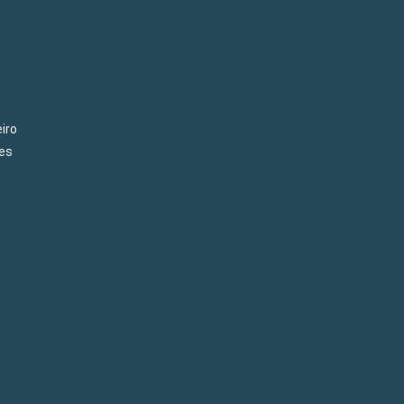
iro
es