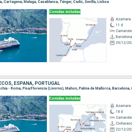
na, Cartagena, Malaga, Casablanca, Tánger, Cadiz, Sevilla, Lisboa
Comidas incluidas
Azamara
11 d
Camarote
Barcelona
29/12/20
UECOS, ESPAÑA, PORTUGAL
Comidas incluidas
Azamara
18 d
Camarote 
Civitavec
22/12/20