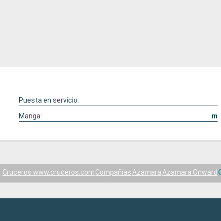
Puesta en servicio:
Manga:
m
Cruceros www.cruceros.com
Compañías
Azamara
Azamara Onward