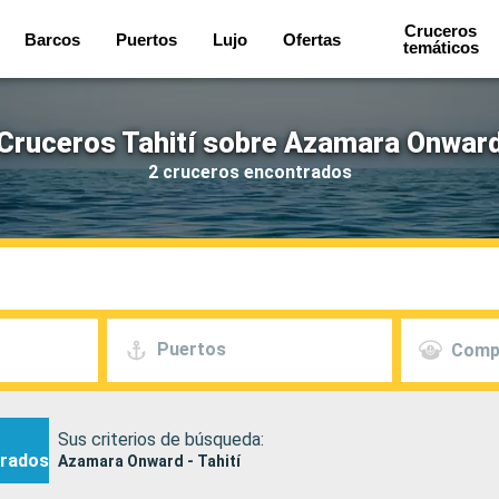
Cruceros
Barcos
Puertos
Lujo
Ofertas
temáticos
Cruceros Tahití sobre Azamara Onwar
2 cruceros encontrados
Puertos
Comp
Sus criterios de búsqueda:
rados
Azamara Onward - Tahití