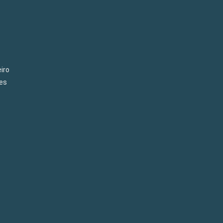
iro
es