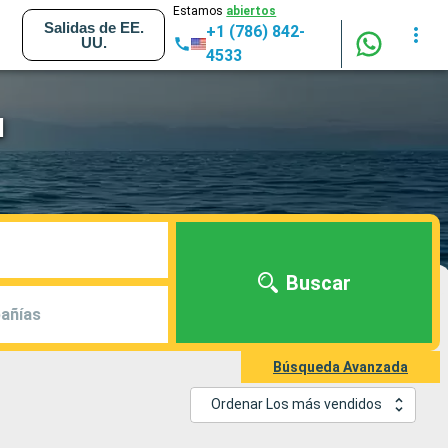
Estamos
abiertos
Salidas de EE.
+1 (786) 842-
UU.
4533
d
Buscar
añías
Búsqueda Avanzada
Ordenar Los más vendidos