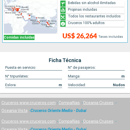
Bebidas sin alcohol ilimitadas
Propinas incluidas
Todos los restaurantes incluidos
Cruceros 100% adultos
US$ 26,264
Tasas incluidas
Comidas incluidas
Ficha Técnica
Puesta en servicio:
N° de pasajeros:
N° tripunlates:
Manga:
m
Eslora:
m
Velocidad:
Nudos
Cruceros www.cruceros.com
Compañías
Oceania Cruises
Oceania Vista
Cruceros Oriente Medio - Dubai
Cruceros www.cruceros.com
Compañías
Oceania Cruises
Oceania Vista
Cruceros Oriente Medio - Dubai