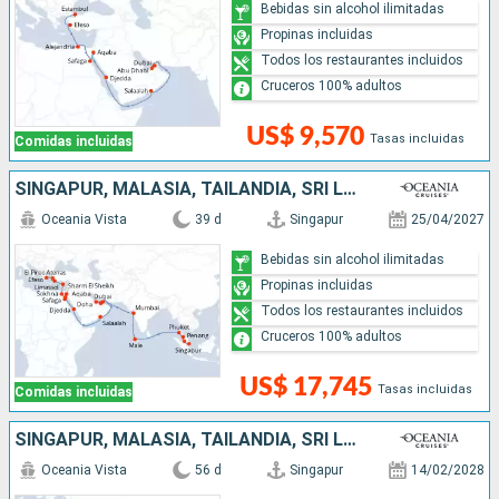
Bebidas sin alcohol ilimitadas
Propinas incluidas
Todos los restaurantes incluidos
Cruceros 100% adultos
US$ 9,570
Tasas incluidas
Comidas incluidas
SINGAPUR, MALASIA, TAILANDIA, SRI LANKA, MALDIVAS, INDIA, EMIRATOS ÁRABES UNIDOS, QATAR, OMAN, ARABIA SAUDÍ, EGIPTO, JORDANIA, CHIPRE, TURQUÍA, GRECIA
Oceania Vista
39 d
Singapur
25/04/2027
Bebidas sin alcohol ilimitadas
Propinas incluidas
Todos los restaurantes incluidos
Cruceros 100% adultos
US$ 17,745
Tasas incluidas
Comidas incluidas
SINGAPUR, MALASIA, TAILANDIA, SRI LANKA, INDIA, EMIRATOS ÁRABES UNIDOS, OMAN, ARABIA SAUDÍ, JORDANIA, EGIPTO, TURQUÍA, GRECIA, MONTENEGRO, CROACIA, MALTA, ITALIA
Oceania Vista
56 d
Singapur
14/02/2028