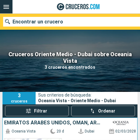
Encontrar un crucero
Cruceros Oriente Medio - Dubai sobre Oceania
Nuestros destinos
Vista
3 cruceros encontrados
Fecha de salida
Puertos
Compañías
3
Sus criterios de búsqueda:
Buscar
Oceania Vista - Oriente Medio - Dubai
cruceros
Filtrar
Ordenar
EMIRATOS ÁRABES UNIDOS, OMAN, ARABIA SAUDÍ, JORDANIA, EGIPTO, TURQUÍA
Oceania Vista
20 d
Dubai
02/03/2028