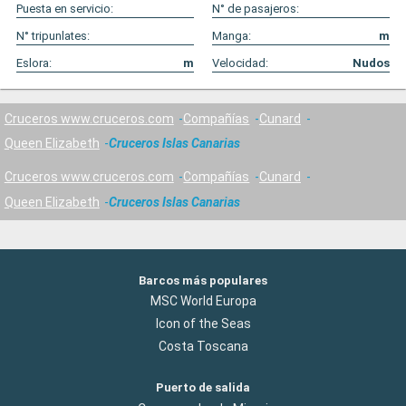
Puesta en servicio:
N° de pasajeros:
N° tripunlates:
Manga:
m
Eslora:
m
Velocidad:
Nudos
Cruceros www.cruceros.com
Compañías
Cunard
Queen Elizabeth
Cruceros Islas Canarias
Cruceros www.cruceros.com
Compañías
Cunard
Queen Elizabeth
Cruceros Islas Canarias
Barcos más populares
MSC World Europa
Icon of the Seas
Costa Toscana
Puerto de salida