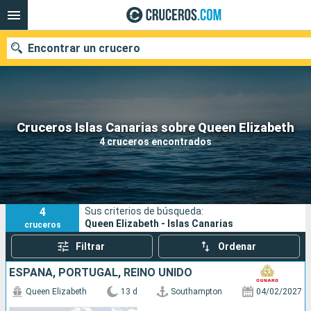
Encontrar un crucero
Nuestros destinos
Cruceros Islas Canarias sobre Queen Elizabeth
4 cruceros encontrados
Fecha de salida
Puertos
Compañías
4
Sus criterios de búsqueda:
Buscar
Queen Elizabeth - Islas Canarias
cruceros
Filtrar
Ordenar
ESPAÑA, PORTUGAL, REINO UNIDO
Queen Elizabeth
13 d
Southampton
04/02/2027