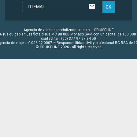
TU EMAIL
OK
Agencia de viajes especializada crucero – CRUISELINE
6 rue du gabian Les flots bleus MC 98 000 Monaco SAM con un capital de 150 000
contact tel : (00) 377 97 97 84 50
gencia de viajes n° 006 02 0007 – Responsabilidad civil y profesional RC RSA de
© CRUISELINE 2026 - all rights reserved