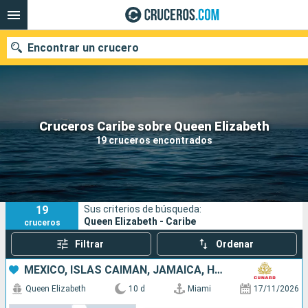
Encontrar un crucero
Nuestros destinos
Cruceros Caribe sobre Queen Elizabeth
19 cruceros encontrados
Fecha de salida
Puertos
Compañías
19
Sus criterios de búsqueda:
Buscar
Queen Elizabeth - Caribe
cruceros
Filtrar
Ordenar
MÉXICO, ISLAS CAIMÁN, JAMAICA, HONDURAS, ESTADOS UNIDOS
Queen Elizabeth
10 d
Miami
17/11/2026