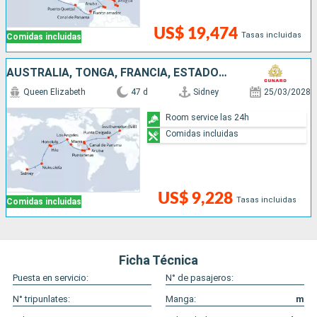
US$ 19,474
Tasas incluidas
Comidas incluidas
AUSTRALIA, TONGA, FRANCIA, ESTADOS UNIDOS, PORTUGAL, MÉXICO, COSTA RICA, PANAMÁ, ARUBA, REINO UNIDO
Queen Elizabeth
47 d
Sidney
25/03/2028
Room service las 24h
Comidas incluidas
US$ 9,228
Tasas incluidas
Comidas incluidas
Ficha Técnica
Puesta en servicio:
N° de pasajeros:
N° tripunlates:
Manga:
m