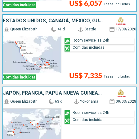
US$ 6,057
Tasas incluidas
Comidas incluidas
ESTADOS UNIDOS, CANADÁ, MÉXICO, GUATEMALA, PANAMÁ, ARUBA, PUERTO RICO, ANTIGUA Y BARBUDA, SANTA LUCIA, BARBADOS, SAN MARTÍN
Queen Elizabeth
41 d
Seattle
17/09/2026
Room service las 24h
Comidas incluidas
US$ 7,335
Tasas incluidas
Comidas incluidas
JAPÓN, FRANCIA, PAPÚA NUEVA GUINEA, ARUBA, AUSTRALIA, ESTADOS UNIDOS, TONGA, MÉXICO, COSTA RICA, PANAMÁ, PORTUGAL, REINO UNIDO
Queen Elizabeth
63 d
Yokohama
09/03/2028
Room service las 24h
Comidas incluidas