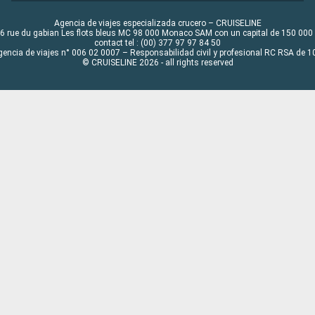
Agencia de viajes especializada crucero – CRUISELINE
6 rue du gabian Les flots bleus MC 98 000 Monaco SAM con un capital de 150 000
contact tel : (00) 377 97 97 84 50
gencia de viajes n° 006 02 0007 – Responsabilidad civil y profesional RC RSA de
© CRUISELINE 2026 - all rights reserved