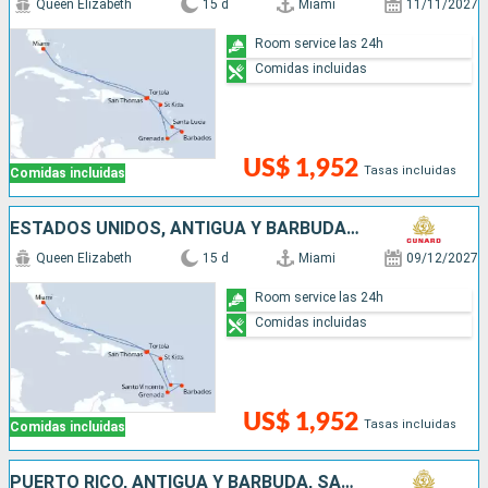
Queen Elizabeth
15 d
Miami
11/11/2027
Room service las 24h
Comidas incluidas
US$ 1,952
Tasas incluidas
Comidas incluidas
ESTADOS UNIDOS, ANTIGUA Y BARBUDA, SAN VINCENT Y LAS GRANADINAS, BARBADOS, GRENADA, SAN MARTÍN
Queen Elizabeth
15 d
Miami
09/12/2027
Room service las 24h
Comidas incluidas
US$ 1,952
Tasas incluidas
Comidas incluidas
PUERTO RICO, ANTIGUA Y BARBUDA, SANTA LUCIA, BARBADOS, SAN MARTÍN, ISLAS CAIMÁN, JAMAICA, MÉXICO, HONDURAS, ESTADOS UNIDOS