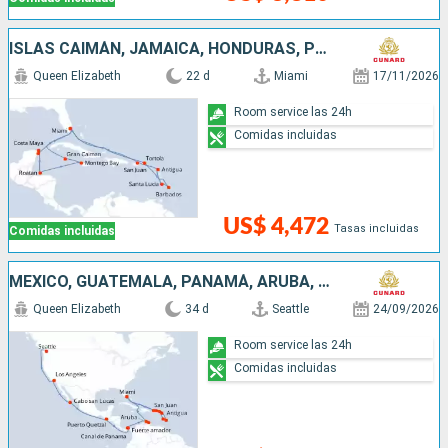
ISLAS CAIMÁN, JAMAICA, HONDURAS, PUERTO RICO, SAN MARTÍN, BARBADOS, SANTA LUCIA, MÉXICO, ESTADOS UNIDOS, ANTIGUA Y BARBUDA
Queen Elizabeth
22 d
Miami
17/11/2026
Room service las 24h
Comidas incluidas
US$ 4,472
Tasas incluidas
Comidas incluidas
MÉXICO, GUATEMALA, PANAMÁ, ARUBA, PUERTO RICO, ANTIGUA Y BARBUDA, SANTA LUCIA, BARBADOS, SAN MARTÍN, ESTADOS UNIDOS
Queen Elizabeth
34 d
Seattle
24/09/2026
Room service las 24h
Comidas incluidas