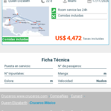
Queen Elizabeth
22 d
Miami
17/11/2026
Room service las 24h
Comidas incluidas
US$ 4,472
Tasas incluidas
Comidas incluidas
Ficha Técnica
Puesta en servicio:
N° de pasajeros:
N° tripunlates:
Manga:
m
Eslora:
m
Velocidad:
Nudos
Cruceros www.cruceros.com
Compañías
Cunard
Queen Elizabeth
Cruceros México