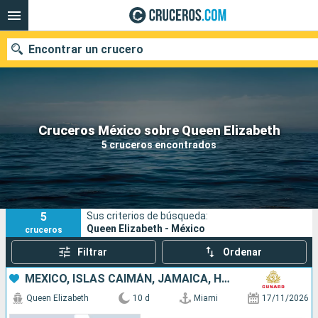
Encontrar un crucero
Nuestros destinos
Cruceros México sobre Queen Elizabeth
5 cruceros encontrados
Fecha de salida
Puertos
Compañías
5
Sus criterios de búsqueda:
Buscar
Queen Elizabeth - México
cruceros
Filtrar
Ordenar
MÉXICO, ISLAS CAIMÁN, JAMAICA, HONDURAS, ESTADOS UNIDOS
Queen Elizabeth
10 d
Miami
17/11/2026