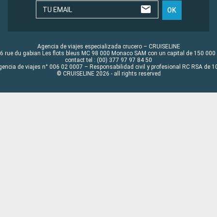
TU EMAIL
OK
Agencia de viajes especializada crucero – CRUISELINE
6 rue du gabian Les flots bleus MC 98 000 Monaco SAM con un capital de 150 000
contact tel : (00) 377 97 97 84 50
gencia de viajes n° 006 02 0007 – Responsabilidad civil y profesional RC RSA de
© CRUISELINE 2026 - all rights reserved