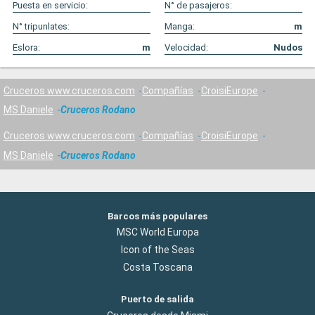
Puesta en servicio:
N° de pasajeros:
N° tripunlates:
Manga:
m
Eslora:
m
Velocidad:
Nudos
Cruceros www.cruceros.com
Compañías
CroisiEurope
MS Daniele
Cruceros Rodano
Cruceros www.cruceros.com
Compañías
CroisiEurope
MS Daniele
Cruceros Rodano
Barcos más populares
MSC World Europa
Icon of the Seas
Costa Toscana
Puerto de salida