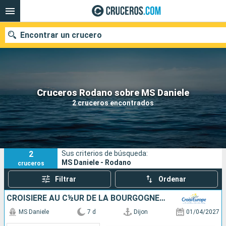
Encontrar un crucero
Nuestros destinos
Cruceros Rodano sobre MS Daniele
2 cruceros encontrados
Fecha de salida
Puertos
Compañías
2
Sus criterios de búsqueda:
Buscar
MS Daniele - Rodano
cruceros
Filtrar
Ordenar
CROISIÈRE AU C½UR DE LA BOURGOGNE, SES VINS ET SES SAVEURS RÉGIONALES (FORMULE PORT-PORT)
MS Daniele
7 d
Dijon
01/04/2027