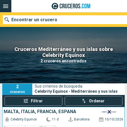
Encontrar un crucero
Cruceros Mediterráneo y sus islas sobre
Nuestros destinos
Celebrity Equinox
2 cruceros encontrados
Fecha de salida
Puertos
Compañías
2
Sus criterios de búsqueda:
Buscar
Celebrity Equinox - Mediterráneo y sus islas
cruceros
Filtrar
Ordenar
MALTA, ITALIA, FRANCIA, ESPAÑA
Celebrity Equinox
11 d
Barcelona
10/10/2026