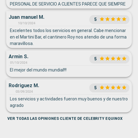
PERSONAL DE SERVICIO A CLIENTES PARECE QUE SIEMPRE
ESTAN DE MALAS..Y LOS BARISTAS DEL CAFE DEL 5TO PISO
Juan manuel M.
(SALVO UN CHICA CREO QUE ES ARGENTINA) NO PONEN
5
ATENCION POR ESTAR BROMEANDO ENTRE ELLOS...
10/10/2024
Excelentes todos los servicios en general. Cabe mencionar
en el Martini Bar, el cantinero Roy nos atendio de una forma
maravillosa.
Armin S.
5
01/10/2024
El mejor del mundo mundial!!!
Rodriguez M.
5
03/09/2024
Los servicios y actividades fueron muy buenos y de nuestro
agrado
VER TODAS LAS OPINIONES CLIENTE DE CELEBRITY EQUINOX