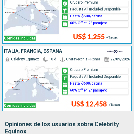
Crucero Premium
Paquete All Included Disponible
Hasta -$600/cabina
60% Off en 2° pasajero
US$ 1,255
+Tasas
Comidas incluidas
ITALIA, FRANCIA, ESPAÑA
Celebrity Equinox
10 d
Civitavecchia - Roma
22/09/2026
Crucero Premium
Paquete All Included Disponible
Hasta -$600/cabina
60% Off en 2° pasajero
US$ 12,458
+Tasas
Comidas incluidas
Opiniones de los usuarios sobre Celebrity
Equinox