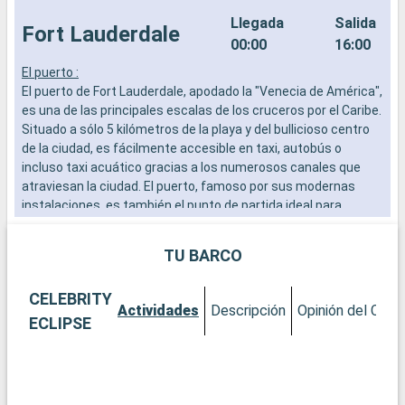
Llegada
Salida
Fort Lauderdale
00:00
16:00
El puerto :
L
El puerto de Fort Lauderdale, apodado la "Venecia de América",
a
es una de las principales escalas de los cruceros por el Caribe.
b
Situado a sólo 5 kilómetros de la playa y del bullicioso centro
s
de la ciudad, es fácilmente accesible en taxi, autobús o
e
incluso taxi acuático gracias a los numerosos canales que
atraviesan la ciudad. El puerto, famoso por sus modernas
instalaciones, es también el punto de partida ideal para
explorar el sur de Florida.
TU BARCO
Qué visitar en Fort Lauderdale
Fort Lauderdale es famosa por sus playas de arena y aguas
CELEBRITY
turquesas. El paseo de Las Olas Boulevard, con sus boutiques,
Actividades
Descripción
Opinión del Clien
galerías de arte y restaurantes, ofrece una excepcional
ECLIPSE
experiencia de compras y relax. El Museo y Jardines Bonnet
House son un remanso de paz e historia, con una arquitectura
única y exuberantes jardines tropicales. Para los entusiastas
de los deportes acuáticos, la ciudad ofrece una amplia gama