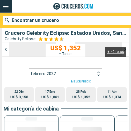
Encontrar un crucero
Crucero Celebrity Eclipse: Estados Unidos, Santa Lucia, Barbados, Aruba salida desde Fort Lauderdale
Celebrity Eclipse
US$ 1,352
+ 40 fotos
Nuestros destinos
+ Tasas
Fecha de salida
febrero 2027
Puertos
Compañías
MEJOR PRECIO
22 Dic
17 Ene
28 Feb
11 Abr
Buscar
US$ 3,158
US$ 1,861
US$ 1,352
US$ 1,374
Mi categoría de cabina