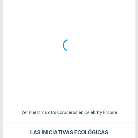
de opciones, desde alquiler de yates a recorridos en taxi
acuático por los canales.
Qué visitar en los alrededores
A las afueras de Fort Lauderdale, los Everglades ofrecen una
aventura inolvidable en un ecosistema único. Las excursiones
en hidrodeslizador permiten observar la fauna local, incluidos
los famosos caimanes. Miami, con su ambiente vibrante, sus
playas y su distrito Art Déco, está a sólo 45 minutos y bien
merece una visita. Para una experiencia más tranquila, las
encantadoras localidades de Pompano Beach y Hollywood
Beach ofrecen playas menos concurridas y un ambiente
relajado.
Ver nuestros otros cruceros en Celebrity Eclipse
LAS INICIATIVAS ECOLÓGICAS