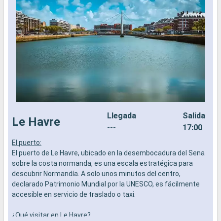
Llegada
Salida
Le Havre
---
17:00
El puerto:
P
El puerto de Le Havre, ubicado en la desembocadura del Sena
m
sobre la costa normanda, es una escala estratégica para
b
descubrir Normandía. A solo unos minutos del centro,
l
declarado Patrimonio Mundial por la UNESCO, es fácilmente
f
accesible en servicio de traslado o taxi.
p
a
¿Qué visitar en Le Havre?
v