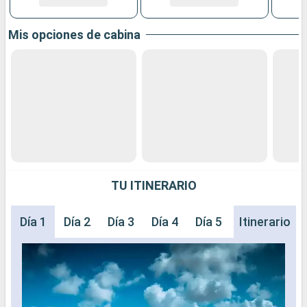
Mis opciones de cabina
TU ITINERARIO
Día 1
Día 2
Día 3
Día 4
Día 5
Día 6
Itinerario
Día 