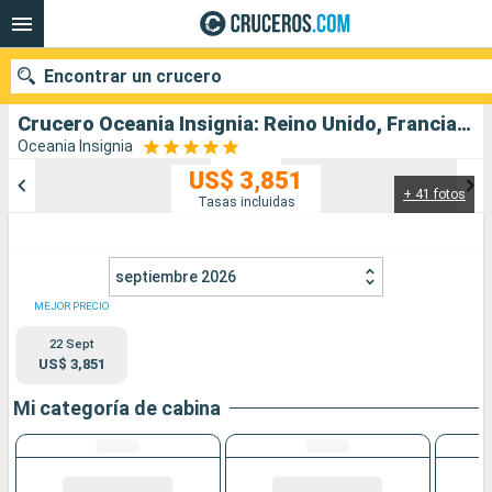
Encontrar un crucero
Crucero Oceania Insignia: Reino Unido, Francia, España, Portugal salida desde Le Havre
Oceania Insignia
US$ 3,851
+ 41 fotos
Nuestros destinos
Tasas incluidas
Fecha de salida
septiembre 2026
Puertos
Compañías
MEJOR PRECIO
22 Sept
Buscar
US$ 3,851
Mi categoría de cabina