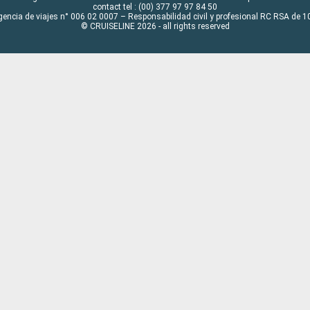
contact tel : (00) 377 97 97 84 50
gencia de viajes n° 006 02 0007 – Responsabilidad civil y profesional RC RSA de
© CRUISELINE 2026 - all rights reserved