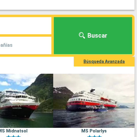
Buscar
añías
Búsqueda Avanzada
MS Midnatsol
MS Polarlys