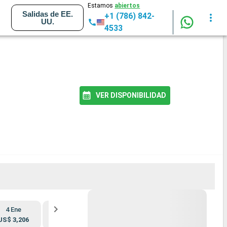
Estamos
abiertos
Salidas de EE.
+1 (786) 842-
UU.
4533
VER DISPONIBILIDAD
4 Ene
15 Ene
26 Ene
6 Feb
US$ 3,206
US$ 3,302
US$ 2,444
US$ 3,889