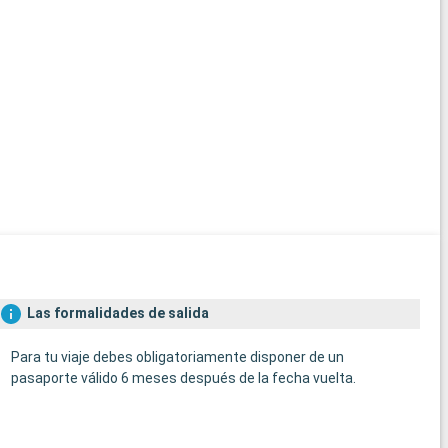
Mo
Molde
jardi
Explo
Varde
monta
alred
los 
Las formalidades de salida
Para tu viaje debes obligatoriamente disponer de un
pasaporte válido 6 meses después de la fecha vuelta.