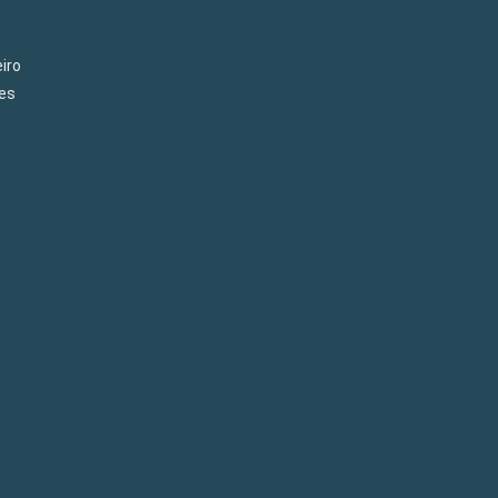
iro
es