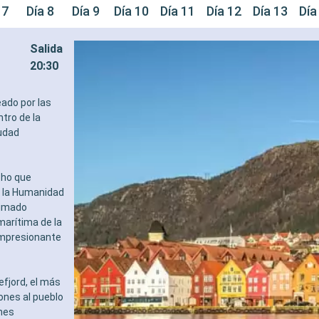
 7
Día 8
Día 9
Día 10
Día 11
Día 12
Día 13
Día
Salida
20:30
eado por las
tro de la
iudad
cho que
e la Humanidad
nimado
arítima de la
 impresionante
fjord, el más
ones al pueblo
nes