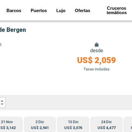
Cruceros
Barcos
Puertos
Lujo
Ofertas
temáticos
de Bergen
s
desde
US$ 2,059
Tasas incluidas
21 Nov
2 Dic
13 Dic
24 Dic
S$ 3,142
US$ 2,941
US$ 3,076
US$ 4,477