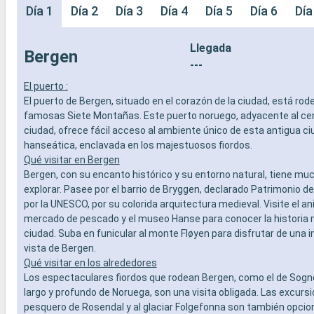
Día 1
Día 2
Día 3
Día 4
Día 5
Día 6
Día
Llegada
Bergen
---
El puerto :
El puerto de Bergen, situado en el corazón de la ciudad, está rod
famosas Siete Montañas. Este puerto noruego, adyacente al cen
ciudad, ofrece fácil acceso al ambiente único de esta antigua c
hanseática, enclavada en los majestuosos fiordos.
Qué visitar en Bergen
Bergen, con su encanto histórico y su entorno natural, tiene mu
explorar. Pasee por el barrio de Bryggen, declarado Patrimonio d
por la UNESCO, por su colorida arquitectura medieval. Visite el a
mercado de pescado y el museo Hanse para conocer la historia m
ciudad. Suba en funicular al monte Fløyen para disfrutar de una
vista de Bergen.
Qué visitar en los alrededores
Los espectaculares fiordos que rodean Bergen, como el de Sogne
largo y profundo de Noruega, son una visita obligada. Las excursi
pesquero de Rosendal y al glaciar Folgefonna son también opcio