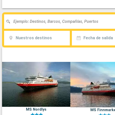
Nuestros destinos
Fecha de salida
MS Nordlys
MS Finnmark