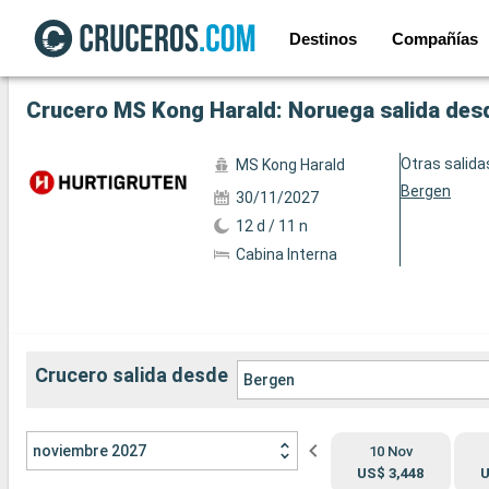
Destinos
Compañías
Ver las 35 fotos siguientes
Crucero MS Kong Harald: Noruega salida des
Otras salida
MS Kong Harald
Bergen
30/11/2027
12 d / 11 n
Cabina Interna
Crucero salida desde
Bergen
noviembre 2027
10 Nov
US$ 3,448
U