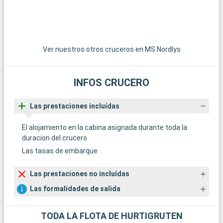
D
t
l
u
Ver nuestros otros cruceros en MS Nordlys
Å
INFOS CRUCERO
a
c
Las prestaciones incluídas
d
e
El alojamiento en la cabina asignada durante toda la
g
duracion del crucero
f
Las tasas de embarque
Las prestaciones no incluídas
M
Las formalidades de salida
f
d
c
TODA LA FLOTA DE HURTIGRUTEN
d