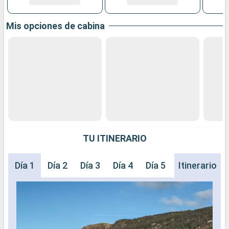
Mis opciones de cabina
TU ITINERARIO
Día 1
Día 2
Día 3
Día 4
Día 5
Día 6
Itinerario
Día 