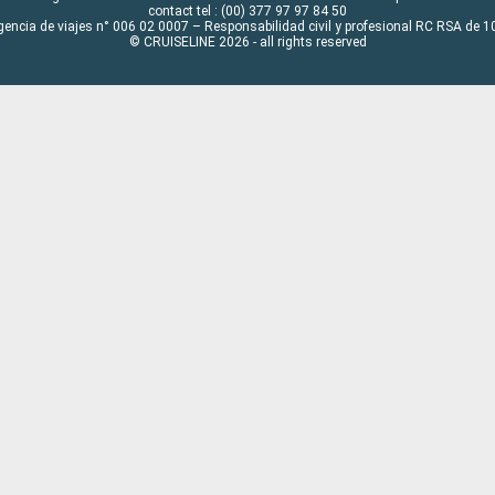
contact tel : (00) 377 97 97 84 50
gencia de viajes n° 006 02 0007 – Responsabilidad civil y profesional RC RSA de
© CRUISELINE 2026 - all rights reserved