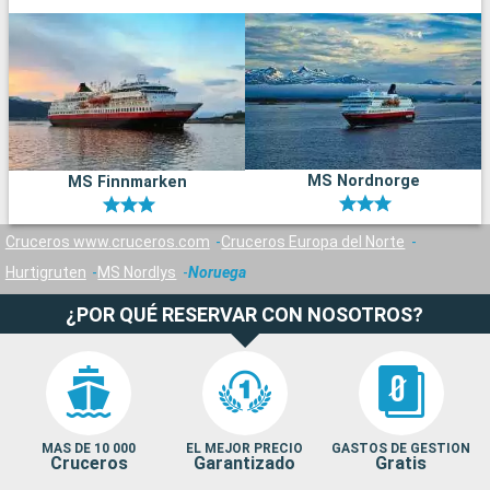
m
d
s
n
MS Nordnorge
MS Finnmarken
Cruceros www.cruceros.com
Cruceros Europa del Norte
Hurtigruten
MS Nordlys
Noruega
¿POR QUÉ RESERVAR CON NOSOTROS?
MAS DE 10 000
EL MEJOR PRECIO
GASTOS DE GESTION
Cruceros
Garantizado
Gratis