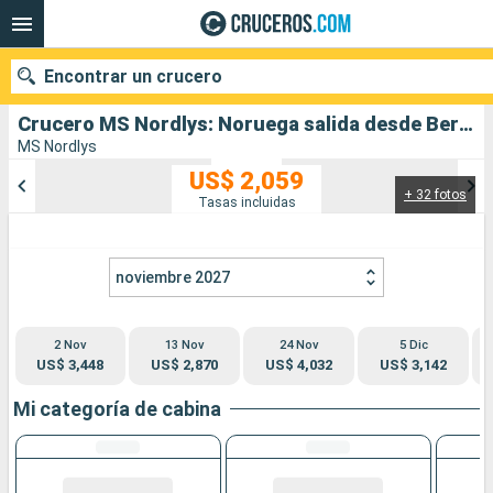
Encontrar un crucero
Crucero MS Nordlys: Noruega salida desde Bergen
MS Nordlys
US$ 2,059
+ 32 fotos
Nuestros destinos
Tasas incluidas
Fecha de salida
noviembre 2027
Puertos
Compañías
2 Nov
13 Nov
24 Nov
5 Dic
Buscar
US$ 3,448
US$ 2,870
US$ 4,032
US$ 3,142
Mi categoría de cabina