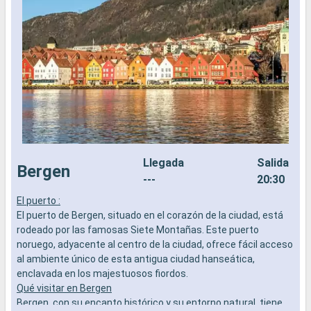
Llegada
Salida
Bergen
---
20:30
El puerto :
F
El puerto de Bergen, situado en el corazón de la ciudad, está
e
rodeado por las famosas Siete Montañas. Este puerto
r
noruego, adyacente al centro de la ciudad, ofrece fácil acceso
p
al ambiente único de esta antigua ciudad hanseática,
c
enclavada en los majestuosos fiordos.
l
Qué visitar en Bergen
i
Bergen, con su encanto histórico y su entorno natural, tiene