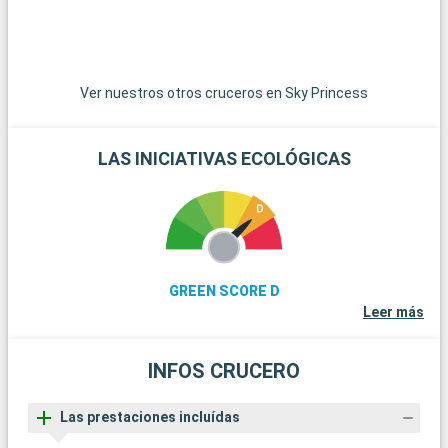
ponis en libertad. La histórica ciudad de Winchester, con su
imponente catedral y sus edificios antiguos, es una
gratificante excursión de un día. Para los amantes de la vela,
la isla de Wight, accesible en ferry, ofrece hermosas playas y
famosas regatas. Por último, los aficionados a la historia
Ver nuestros otros cruceros en Sky Princess
pueden explorar los restos de Stonehenge, a menos de una
hora en coche.
LAS INICIATIVAS ECOLÓGICAS
GREEN SCORE D
Leer más
INFOS CRUCERO
Las prestaciones incluídas