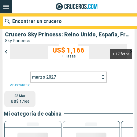
Encontrar un crucero
Crucero Sky Princess: Reino Unido, España, Francia salida desde Southampton
Sky Princess
US$ 1,166
+ 17 fotos
Nuestros destinos
+ Tasas
Fecha de salida
marzo 2027
Puertos
Compañías
MEJOR PRECIO
22 Mar
Buscar
US$ 1,166
Mi categoría de cabina