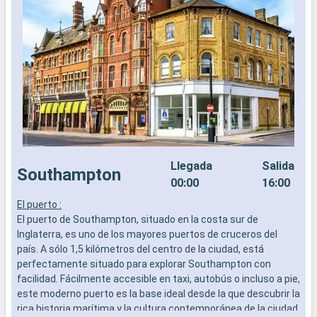
Llegada
Salida
Southampton
00:00
16:00
El puerto :
L
El puerto de Southampton, situado en la costa sur de
a
Inglaterra, es uno de los mayores puertos de cruceros del
b
país. A sólo 1,5 kilómetros del centro de la ciudad, está
s
perfectamente situado para explorar Southampton con
e
facilidad. Fácilmente accesible en taxi, autobús o incluso a pie,
este moderno puerto es la base ideal desde la que descubrir la
rica historia marítima y la cultura contemporánea de la ciudad.