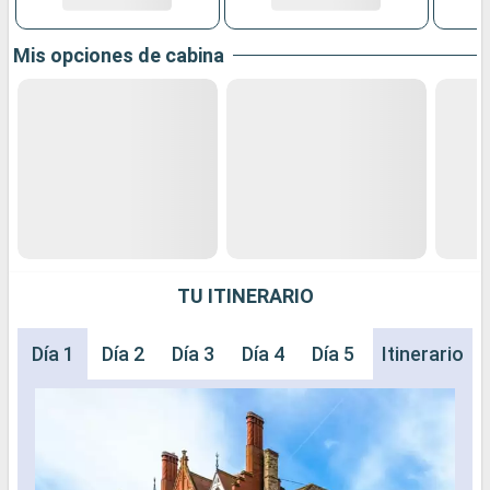
Mis opciones de cabina
TU ITINERARIO
Día 1
Día 2
Día 3
Día 4
Día 5
Día 6
Itinerario
Día 