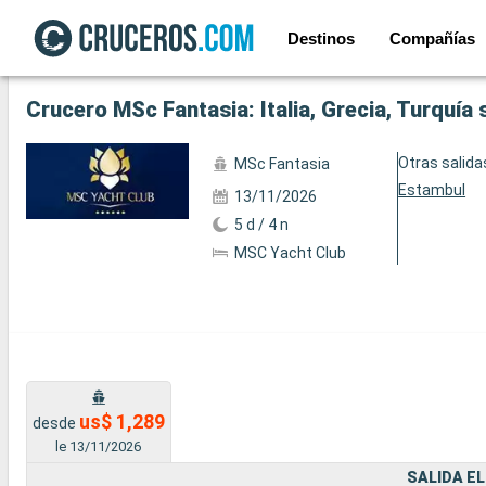
Destinos
Compañías
Ver las 212 fotos siguientes
Crucero MSc Fantasia: Italia, Grecia, Turquía
Otras salida
MSc Fantasia
Estambul
13/11/2026
5 d / 4 n
MSC Yacht Club
us$ 1,289
desde
le 13/11/2026
SALIDA EL