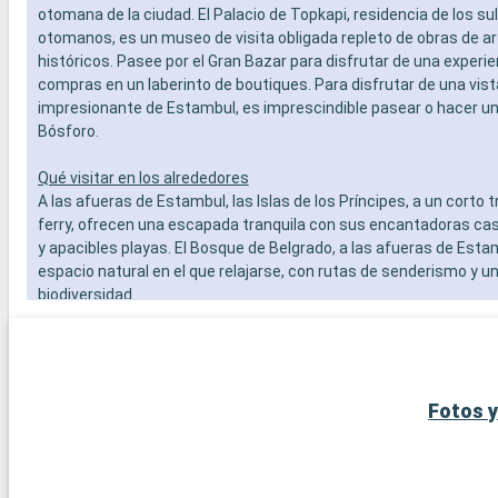
- Personal
otomana de la ciudad. El Palacio de Topkapi, residencia de los su
OTROS PR
otomanos, es un museo de visita obligada repleto de obras de ar
- Puntos 
históricos. Pasee por el Gran Bazar para disfrutar de una experie
compras en un laberinto de boutiques. Para disfrutar de una vist
impresionante de Estambul, es imprescindible pasear o hacer un 
Bósforo.
Qué visitar en los alrededores
A las afueras de Estambul, las Islas de los Príncipes, a un corto 
ferry, ofrecen una escapada tranquila con sus encantadoras c
y apacibles playas. El Bosque de Belgrado, a las afueras de Esta
espacio natural en el que relajarse, con rutas de senderismo y un
biodiversidad.
Fotos y