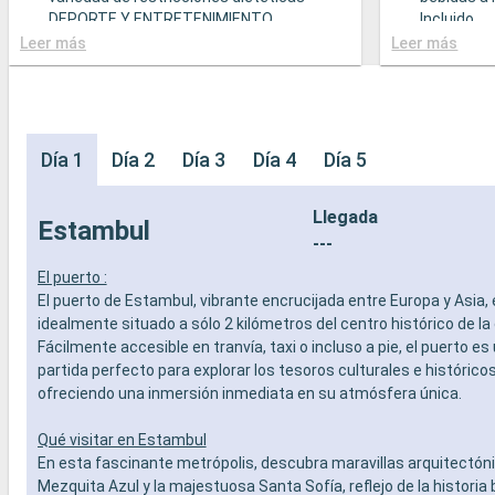
DEPORTE Y ENTRETENIMIENTO
Incluido
- Programa variado de espectáculos en el
- Bufé con
Leer más
Leer más
teatro al estilo de Broadway
gastronó
- Área de piscina
- Restaura
- Instalaciones deportivas al aire libre
comidas g
- Gimnasio equipado con vistas
variedad d
panorámicas
- Posibilid
Día 1
Día 2
Día 3
Día 4
Día 5
- Actividades de entretenimiento para
(sujeto a d
adultos, bebés y niños
- 20% de 
Llegada
- Actividades recreativas para niños
prepago d
Estambul
SERVICIOS
especiali
---
- Personal multilingue cualificado
DEPORTE 
El puerto :
OTROS PRIVILEGIOS
- Programa
El puerto de Estambul, vibrante encrucijada entre Europa y Asia,
- Puntos MSC Voyagers Club
teatro al 
idealmente situado a sólo 2 kilómetros del centro histórico de la
- Área de 
Fácilmente accesible en tranvía, taxi o incluso a pie, el puerto es
- Instalaci
partida perfecto para explorar los tesoros culturales e histórico
- Gimnasio
ofreciendo una inmersión inmediata en su atmósfera única.
panorámi
- Activida
adultos, b
Qué visitar en Estambul
- Activida
En esta fascinante metrópolis, descubra maravillas arquitectón
SERVICIO
Mezquita Azul y la majestuosa Santa Sofía, reflejo de la historia 