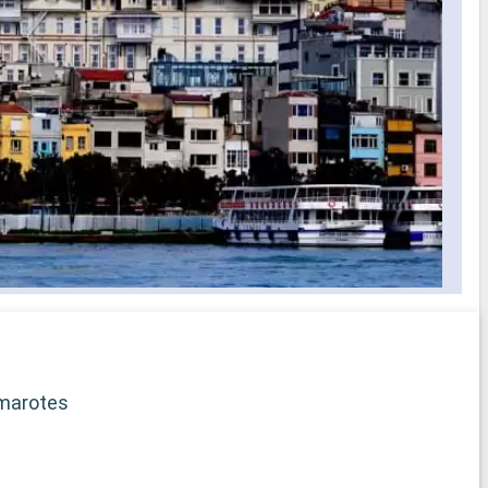
iento para
servicio de té por la tarde, aperitivos
disponibles día y noche y
ara niños
entretenimiento en directo por la noche
- Un solárium con piscina privada,
ium
bañeras de hidromasaje, área para tomar
n cada
el sol y bar al aire libre con las mejores
y zapatillas)
vistas
- Restaurante gourmet a la carta para
o para
desayuno, almuerzo y cena con libre
elección de horario para cenar
selección
s los
idos a bordo
ficado
rega de
marotes
b