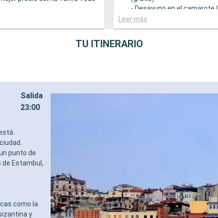
- Desayuno en el camarote (
 una amplia oferta
GASTRONOMÍA
Leer más
mica
- Opción de reservar la sele
ntes principales que sirven
bebidas a mejor precio con 
TU ITINERARIO
ourmet adaptadas a una
Incluido
e restricciones dietéticas
- Bufé con una amplia ofert
ad de elegir el turno de cena
gastronómica
isponibilidad)
- Restaurantes principales 
descuento en una selección
comidas gourmet adaptada
Salida
e restaurante de
variedad de restricciones d
dades
- Turno de cena libre con M
23:00
Y ENTRETENIMIENTO
Dining en un restaurante o 
 variado de espectáculos en el
- 20% de descuento en una 
 está
estilo de Broadway
prepago de restaurante de
 ciudad.
piscina
especialidades
 un punto de
ones deportivas al aire libre
DEPORTE Y ENTRETENIMIE
s de Estambul,
 equipado con vistas
- Programa variado de espe
cas
teatro al estilo de Broadwa
des de entretenimiento para
- Área de piscina
ebés y niños
- Instalaciones deportivas al 
des recreativas para niños
- Gimnasio equipado con vi
icas como la
S
panorámicas
bizantina y