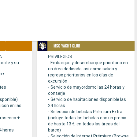
A
PRIVILEGIOS
arote y su
- Embarque y desembarque prioritario en
un área dedicada, así como salida y
s**
regreso prioritarios en los días de
excursión
tes
- Servicio de mayordomo las 24 horas y
conserje
sponible)
- Servicio de habitaciones disponible las
lcón en las
24 horas
- Selección de bebidas Prémium Extra
Prosecco +
(incluye todas las bebidas con un precio
de hasta 13 €, en todas las áreas del
24 horas
barco)
- Selección de Internet Prémium (Browse