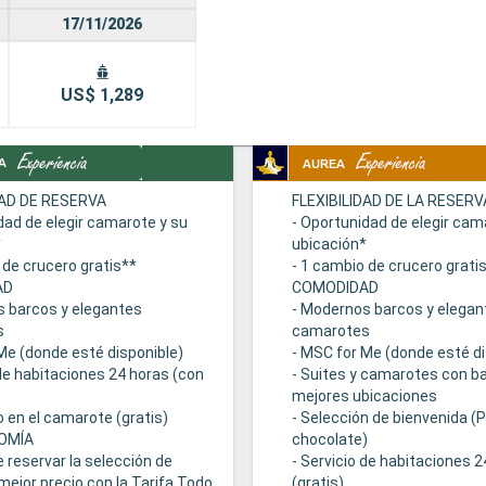
17/11/2026
US$ 1,289
DAD DE RESERVA
FLEXIBILIDAD DE LA RESERV
dad de elegir camarote y su
- Oportunidad de elegir cam
*
ubicación*
 de crucero gratis**
- 1 cambio de crucero grati
AD
COMODIDAD
s barcos y elegantes
- Modernos barcos y elegan
s
camarotes
Me (donde esté disponible)
- MSC for Me (donde esté di
 de habitaciones 24 horas (con
- Suites y camarotes con ba
mejores ubicaciones
 en el camarote (gratis)
- Selección de bienvenida (
OMÍA
chocolate)
e reservar la selección de
- Servicio de habitaciones 
mejor precio con la Tarifa Todo
(gratis)