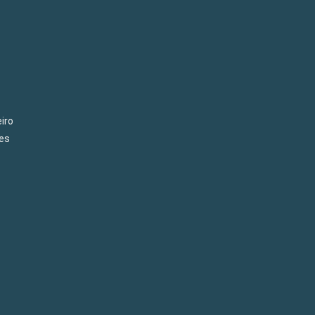
iro
es