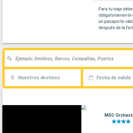
Para tu viaje debe
obligatoriamente 
un pasaporte váli
después de la fec
Nuestros destinos
Fecha de salida
MSC Orchest