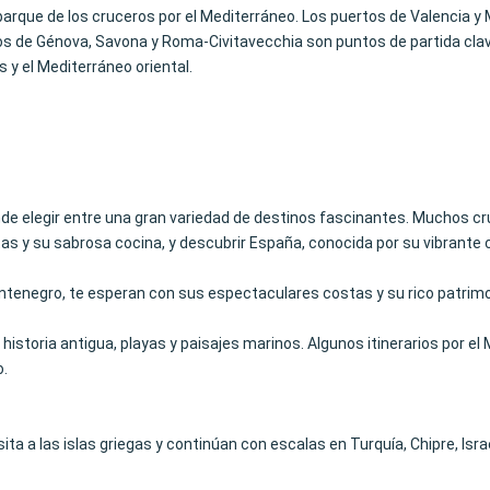
mbarque de los cruceros por el Mediterráneo. Los puertos de Valencia 
tos de Génova, Savona y Roma-Civitavecchia son puntos de partida clave
s y el Mediterráneo oriental.
de elegir entre una gran variedad de destinos fascinantes. Muchos cru
tas y su sabrosa cocina, y descubrir España, conocida por su vibrante c
Montenegro, te esperan con sus espectaculares costas y su rico patrimo
historia antigua, playas y paisajes marinos. Algunos itinerarios por el
o.
ta a las islas griegas y continúan con escalas en Turquía, Chipre, Israe