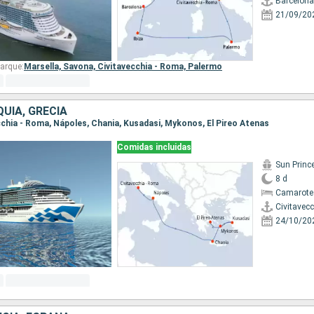
Barcelona
21/09/20
arque:
Marsella,
Savona,
Civitavecchia - Roma,
Palermo
QUÍA, GRECIA
ecchia - Roma, Nápoles, Chania, Kusadasi, Mykonos, El Pireo Atenas
Comidas incluidas
Sun Princ
8 d
Camarote
Civitavec
24/10/20