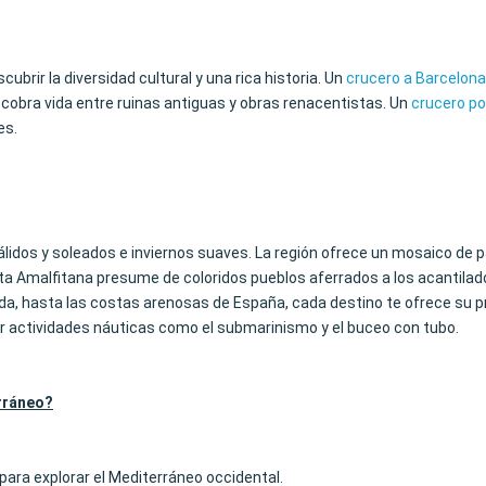
ubrir la diversidad cultural y una rica historia. Un
crucero a Barcelona
o cobra vida entre ruinas antiguas y obras renacentistas. Un
crucero por
es.
cálidos y soleados e inviernos suaves. La región ofrece un mosaico de
sta Amalfitana presume de coloridos pueblos aferrados a los acantilados
a, hasta las costas arenosas de España, cada destino te ofrece su pr
ar actividades náuticas como el submarinismo y el buceo con tubo.
erráneo?
para explorar el Mediterráneo occidental.