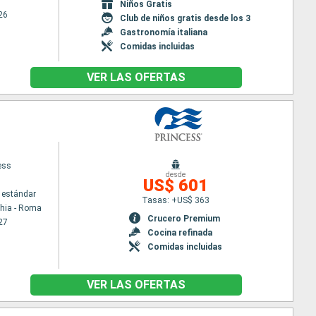
Niños Gratis
26
Club de niños gratis desde los 3
Gastronomía italiana
Comidas incluidas
VER LAS OFERTAS
ess
desde
US$ 601
 estándar
Tasas: +US$ 363
chia - Roma
Crucero Premium
27
Cocina refinada
Comidas incluidas
VER LAS OFERTAS