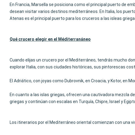
En Francia, Marsella se posiciona como el principal puerto de e
desean visitar varios destinos mediterráneos. En Italia, los puer
Atenas es el principal puerto para los cruceros a las isleas griega
Qué crucero elegir en el Méditerran
áneo
Cuando elijas un crucero por el Mediterráneo, tendrás mucho don
explorar Italia, con sus ciudades históricas, sus pintorescas cos
El Adriático, con joyas como Dubrovnik, en Croacia, y Kotor, en 
En cuanto a las islas griegas, ofrecen una cautivadora mezcla de 
griegas y continúan con escalas en Turquía, Chipre, Israel y Egipt
Los itinerarios por el Mediterráneo oriental comienzan con una visi