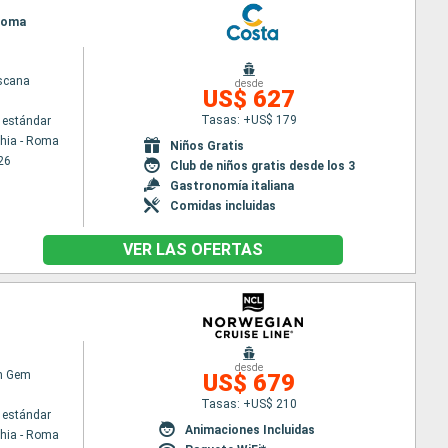
 Roma
scana
desde
US$ 627
Tasas: +US$ 179
 estándar
chia - Roma
Niños Gratis
26
Club de niños gratis desde los 3
Gastronomía italiana
Comidas incluidas
VER LAS OFERTAS
desde
n Gem
US$ 679
Tasas: +US$ 210
 estándar
Animaciones Incluidas
chia - Roma