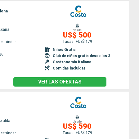
elona
scana
desde
US$ 500
Tasas: +US$ 179
 estándar
Niños Gratis
26
Club de niños gratis desde los 3
Gastronomía italiana
Comidas incluidas
VER LAS OFERTAS
eralda
desde
US$ 590
Tasas: +US$ 179
 estándar