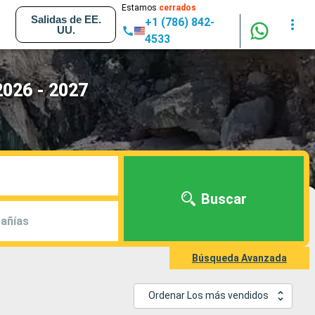
Estamos
cerrados
Salidas de EE.
+1 (786) 842-
UU.
4533
2026 - 2027
Buscar
añías
Búsqueda Avanzada
Ordenar Los más vendidos