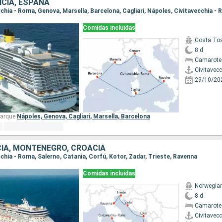
NCIA, ESPAÑA
ecchia - Roma, Genova, Marsella, Barcelona, Cagliari, Nápoles, Civitavecchia -
Comidas incluidas
Costa To
8 d
Camarote
Civitavec
29/10/20
arque:
Nápoles,
Genova,
Cagliari,
Marsella,
Barcelona
ECIA, MONTENEGRO, CROACIA
ecchia - Roma, Salerno, Catania, Corfú, Kotor, Zadar, Trieste, Ravenna
Comidas incluidas
Norwegia
8 d
Camarote
Civitavec