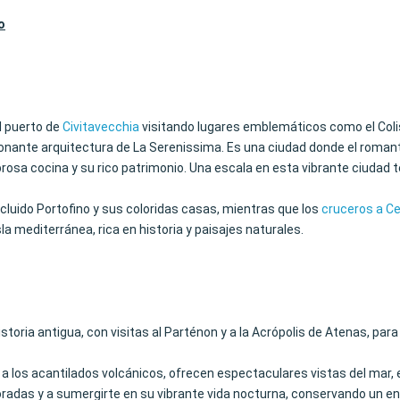
o
l puerto de
Civitavecchia
visitando lugares emblemáticos como el Colis
sionante arquitectura de La Serenissima. Es una ciudad donde el roma
abrosa cocina y su rico patrimonio. Una escala en esta vibrante ciudad
incluido Portofino y sus coloridas casas, mientras que los
cruceros a C
sla mediterránea, rica en historia y paisajes naturales.
storia antigua, con visitas al Parténon y a la Acrópolis de Atenas, par
 a los acantilados volcánicos, ofrecen espectaculares vistas del mar,
 doradas y a sumergirte en su vibrante vida nocturna, conservando un en