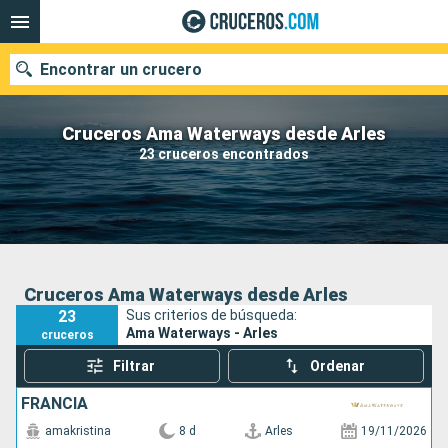
Encontrar un crucero
Cruceros Ama Waterways desde Arles
23 cruceros encontrados
Nuestros destinos
Fecha de salida
Puertos
Compañías
Cruceros Ama Waterways desde Arles
23
Sus criterios de búsqueda:
Buscar
Ama Waterways - Arles
cruceros
Filtrar
Ordenar
FRANCIA
amakristina
8 d
Arles
19/11/2026