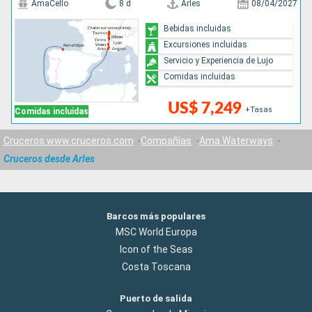
AmaCello
8 d
Arles
08/04/2027
Bebidas incluidas
Excursiones incluidas
Servicio y Experiencia de Lujo
Comidas incluidas
US$ 7,249
+Tasas
Comidas incluidas
Cruceros www.cruceros.com
Compañías
Ama Waterways
Cruceros desde Arles
Barcos más populares
MSC World Europa
Icon of the Seas
Costa Toscana
Puerto de salida