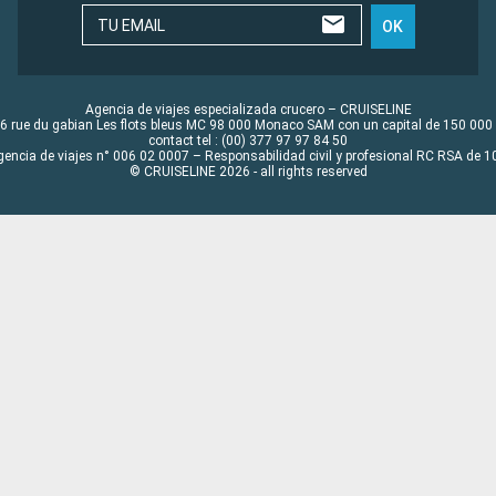
TU EMAIL
OK
Agencia de viajes especializada crucero – CRUISELINE
6 rue du gabian Les flots bleus MC 98 000 Monaco SAM con un capital de 150 000
contact tel : (00) 377 97 97 84 50
gencia de viajes n° 006 02 0007 – Responsabilidad civil y profesional RC RSA de
© CRUISELINE 2026 - all rights reserved