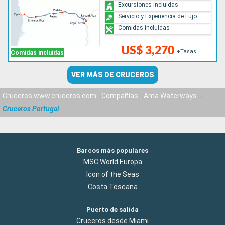
Excursiones incluidas
Servicio y Experiencia de Lujo
Comidas incluidas
US$ 3,270
+Tasas
Comidas incluidas
VER MÁS DE CRUCEROS
Cruceros www.cruceros.com
Compañías
Ama Waterways
Cruceros Portugal
Barcos más populares
MSC World Europa
Icon of the Seas
Costa Toscana
Puerto de salida
Cruceros desde Miami