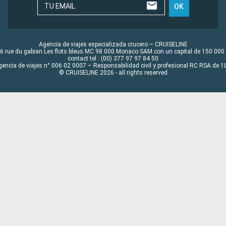
TU EMAIL
OK
Agencia de viajes especializada crucero – CRUISELINE
6 rue du gabian Les flots bleus MC 98 000 Monaco SAM con un capital de 150 000
contact tel : (00) 377 97 97 84 50
gencia de viajes n° 006 02 0007 – Responsabilidad civil y profesional RC RSA de
© CRUISELINE 2026 - all rights reserved