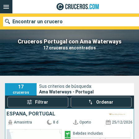
Encontrar un crucero
Cruceros Portugal con Ama Waterways
17 cruceros encontrados
Nuestros destinos
Fecha de salida
Puertos
Compañías
17
Sus criterios de búsqueda:
Ama Waterways - Portugal
cruceros
Buscar
Filtrar
Ordenar
ESPAÑA, PORTUGAL
Amasintra
8 d
Oporto
25/12/2026
Bebidas incluidas