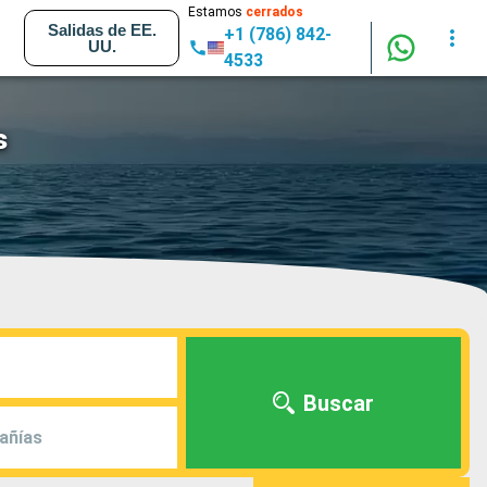
Estamos
cerrados
Salidas de EE.
+1 (786) 842-
UU.
4533
s
Buscar
añías