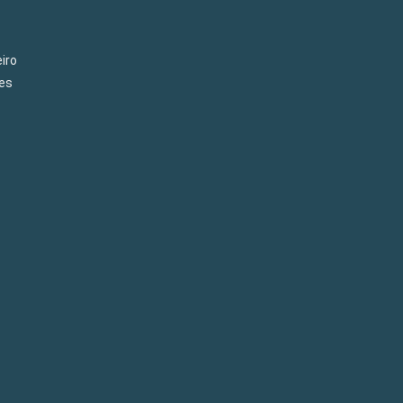
iro
es