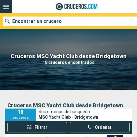
Encontrar un crucero
Nuestros destinos
Cruceros MSC Yacht Club desde Bridgetown
18 cruceros encontrados
Fecha de salida
Puertos
Compañías
Buscar
Cruceros MSC Yacht Club desde Bridgetown
18
Sus criterios de búsqueda:
MSC Yacht Club - Bridgetown
cruceros
Filtrar
Ordenar