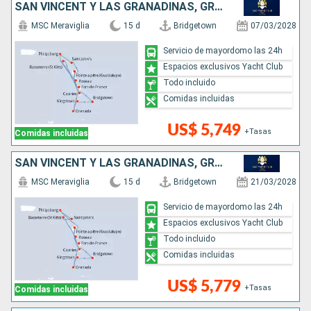
SAN VINCENT Y LAS GRANADINAS, GRENADA, ANTIGUA Y BARBUDA, SAN MARTÍN, DOMINICA, SANTA LUCIA, BARBADOS
MSC Meraviglia
15 d
Bridgetown
07/03/2028
Servicio de mayordomo las 24h
Espacios exclusivos Yacht Club
Todo incluido
Comidas incluidas
US$ 5,749
+Tasas
Comidas incluidas
SAN VINCENT Y LAS GRANADINAS, GRENADA, SAN MARTÍN, ANTIGUA Y BARBUDA, DOMINICA, SANTA LUCIA, BARBADOS
MSC Meraviglia
15 d
Bridgetown
21/03/2028
Servicio de mayordomo las 24h
Espacios exclusivos Yacht Club
Todo incluido
Comidas incluidas
US$ 5,779
+Tasas
Comidas incluidas