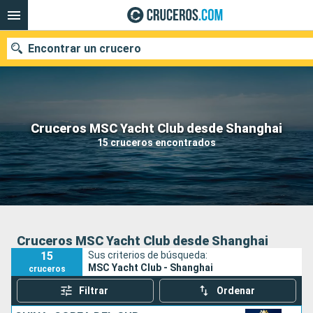
Encontrar un crucero
Nuestros destinos
Cruceros MSC Yacht Club desde Shanghai
15 cruceros encontrados
Fecha de salida
Puertos
Compañías
Buscar
Cruceros MSC Yacht Club desde Shanghai
15
Sus criterios de búsqueda:
MSC Yacht Club - Shanghai
cruceros
Filtrar
Ordenar