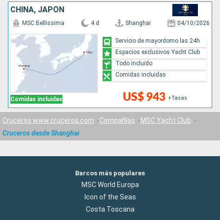
CHINA, JAPÓN
MSC Bellissima
4 d
Shanghai
04/10/2026
Servicio de mayordomo las 24h
Espacios exclusivos Yacht Club
Todo incluido
Comidas incluidas
US$ 943
+Tasas
Comidas incluidas
Cruceros www.cruceros.com
Compañías
MSC Yacht Club
Cruceros desde Shanghai
Barcos más populares
MSC World Europa
Icon of the Seas
Costa Toscana