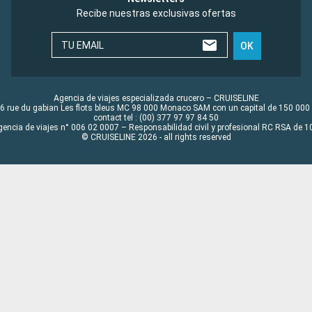
Recibe nuestras exclusivas ofertas
TU EMAIL
OK
Agencia de viajes especializada crucero – CRUISELINE
6 rue du gabian Les flots bleus MC 98 000 Monaco SAM con un capital de 150 000
contact tel : (00) 377 97 97 84 50
gencia de viajes n° 006 02 0007 – Responsabilidad civil y profesional RC RSA de
© CRUISELINE 2026 - all rights reserved