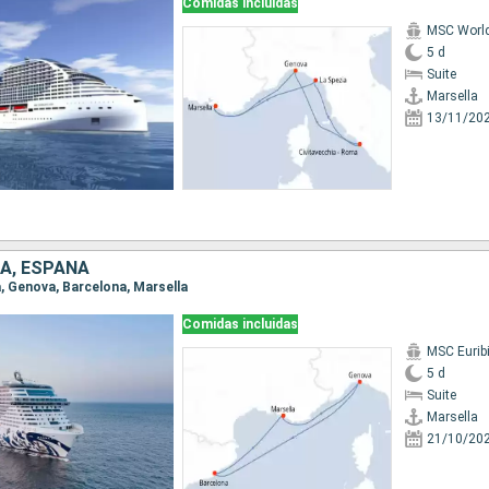
Comidas incluidas
MSC World
5 d
Suite
Marsella
13/11/20
IA, ESPAÑA
la, Genova, Barcelona, Marsella
Comidas incluidas
MSC Eurib
5 d
Suite
Marsella
21/10/20