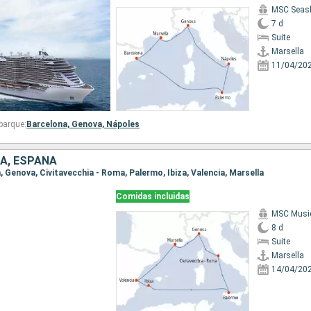
MSC Seas
7 d
Suite
Marsella
11/04/20
barque:
Barcelona,
Genova,
Nápoles
IA, ESPAÑA
la, Genova, Civitavecchia - Roma, Palermo, Ibiza, Valencia, Marsella
Comidas incluidas
MSC Musi
8 d
Suite
Marsella
14/04/20