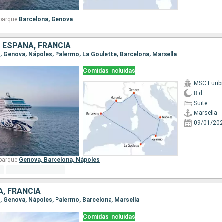
barque:
Barcelona,
Genova
, ESPAÑA, FRANCIA
la, Genova, Nápoles, Palermo, La Goulette, Barcelona, Marsella
Comidas incluidas
MSC Eurib
8 d
Suite
Marsella
09/01/20
barque:
Genova,
Barcelona,
Nápoles
A, FRANCIA
la, Genova, Nápoles, Palermo, Barcelona, Marsella
Comidas incluidas