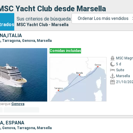
MSC Yacht Club desde Marsella
Sus criterios de búsqueda:
Ordenar Los más vendidos
trados
MSC Yacht Club - Marsella
ÑA,ITALIA
la, Tarragona, Genova, Marsella
Comidas incluidas
MSC Magni
5 d
Suite
Marsella
21/10/20
barque:
Genova
IA, ESPAÑA
la, Genova, Tarragona, Marsella