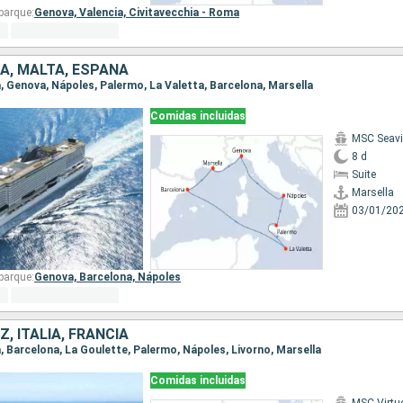
barque:
Genova,
Valencia,
Civitavecchia - Roma
IA, MALTA, ESPAÑA
la, Genova, Nápoles, Palermo, La Valetta, Barcelona, Marsella
Comidas incluidas
MSC Seav
8 d
Suite
Marsella
03/01/20
barque:
Genova,
Barcelona,
Nápoles
, ITALIA, FRANCIA
la, Barcelona, La Goulette, Palermo, Nápoles, Livorno, Marsella
Comidas incluidas