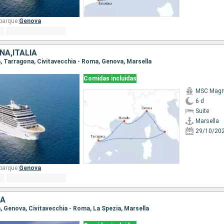
barque:
Genova
ÑA,ITALIA
la, Tarragona, Civitavecchia - Roma, Genova, Marsella
Comidas incluidas
MSC Magni
6 d
Suite
Marsella
29/10/20
barque:
Genova
IA
la, Genova, Civitavecchia - Roma, La Spezia, Marsella