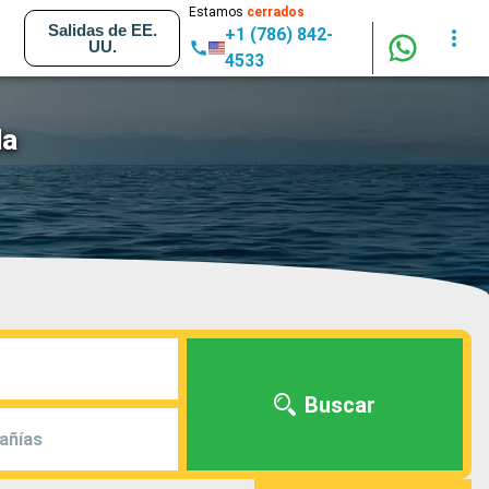
Estamos
cerrados
Salidas de EE.
+1 (786) 842-
UU.
4533
la
Buscar
añías