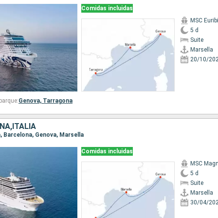
Comidas incluidas
MSC Eurib
5 d
Suite
Marsella
20/10/20
barque:
Genova,
Tarragona
ÑA,ITALIA
la, Barcelona, Genova, Marsella
Comidas incluidas
MSC Magni
5 d
Suite
Marsella
30/04/20