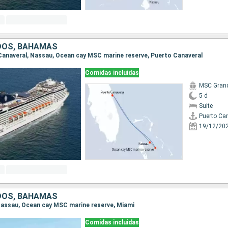
DOS, BAHAMAS
o Canaveral, Nassau, Ocean cay MSC marine reserve, Puerto Canaveral
Comidas incluidas
MSC Gran
5 d
Suite
Puerto Ca
19/12/20
DOS, BAHAMAS
, Nassau, Ocean cay MSC marine reserve, Miami
Comidas incluidas