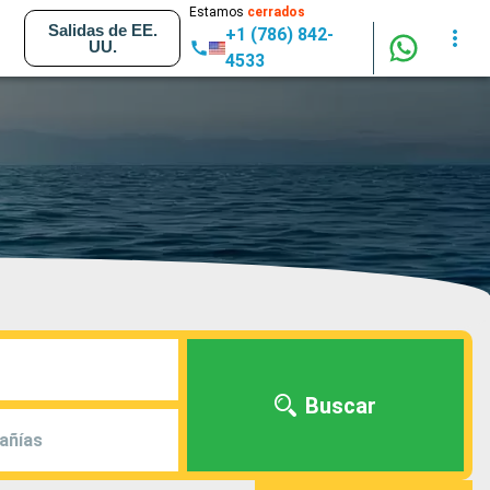
Estamos
cerrados
Salidas de EE.
+1 (786) 842-
UU.
4533
Buscar
añías