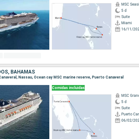
MSC Seas
5 d
Suite
Miami
16/11/20
DOS, BAHAMAS
o Canaveral, Nassau, Ocean cay MSC marine reserve, Puerto Canaveral
Comidas incluidas
MSC Gran
5 d
Suite
Puerto Ca
06/02/20