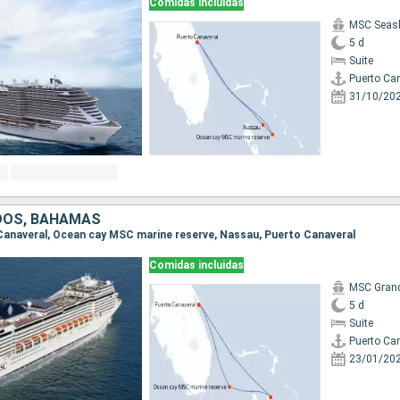
Comidas incluidas
MSC Seas
5 d
Suite
Puerto Ca
31/10/20
DOS, BAHAMAS
o Canaveral, Ocean cay MSC marine reserve, Nassau, Puerto Canaveral
Comidas incluidas
MSC Gran
5 d
Suite
Puerto Ca
23/01/20