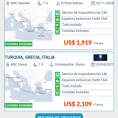
MSC Seaview
7 d
El Pireo Atenas
02/11/2028
Servicio de mayordomo las 24h
Espacios exclusivos Yacht Club
Todo incluido
Comidas incluidas
US$ 1,919
+Tasas
Comidas incluidas
TURQUÍA, GRECIA, ITALIA
MSC Divina
7 d
Civitavecchia - Roma
23/04/2027
Servicio de mayordomo las 24h
Espacios exclusivos Yacht Club
Todo incluido
Comidas incluidas
US$ 2,109
+Tasas
Comidas incluidas