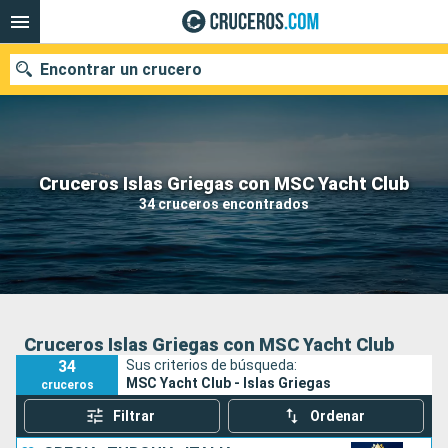
Encontrar un crucero
Nuestros destinos
Cruceros Islas Griegas con MSC Yacht Club
34 cruceros encontrados
Fecha de salida
Puertos
Compañías
Buscar
Cruceros Islas Griegas con MSC Yacht Club
34
Sus criterios de búsqueda:
MSC Yacht Club - Islas Griegas
cruceros
Filtrar
Ordenar