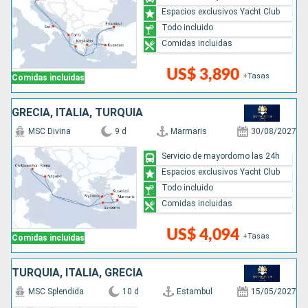
Espacios exclusivos Yacht Club
Todo incluido
Comidas incluidas
US$ 3,890
+Tasas
Comidas incluidas
GRECIA, ITALIA, TURQUÍA
MSC Divina
9 d
Marmaris
30/08/2027
Servicio de mayordomo las 24h
Espacios exclusivos Yacht Club
Todo incluido
Comidas incluidas
US$ 4,094
+Tasas
Comidas incluidas
TURQUÍA, ITALIA, GRECIA
MSC Splendida
10 d
Estambul
15/05/2027