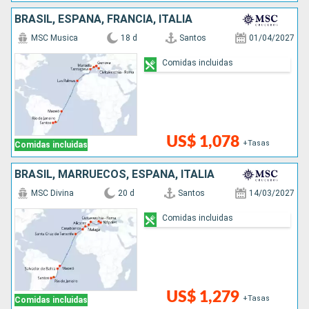
BRASIL, ESPAÑA, FRANCIA, ITALIA
MSC Musica
18 d
Santos
01/04/2027
Comidas incluidas
US$ 1,078
+Tasas
Comidas incluidas
BRASIL, MARRUECOS, ESPAÑA, ITALIA
MSC Divina
20 d
Santos
14/03/2027
Comidas incluidas
US$ 1,279
+Tasas
Comidas incluidas